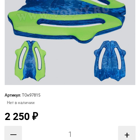
Артикул:
ТОк97815
Нет в наличии
2 250
₽
—
+