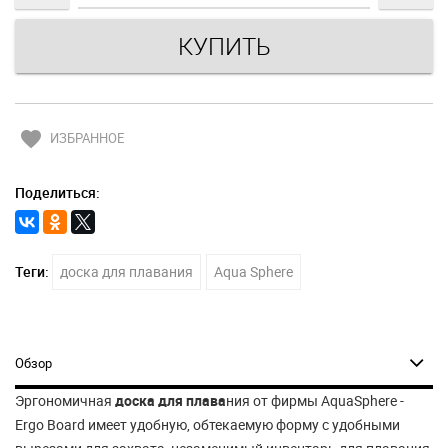
favorite
ИЗБРАННОЕ
Поделиться:
Теги:
доска для плавания
Aqua Sphere
Обзор
Эргономичная
доска для плава
ния от фирмы AquaSphere -
Ergo Board имеет удобную, обтекаемую форму с удобными