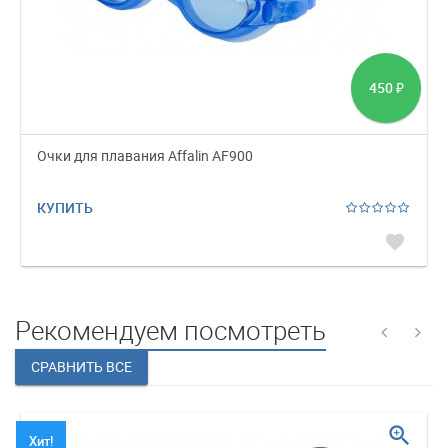
450
₽
Очки для плавания Affalin AF900
КУПИТЬ
favorite
Рекомендуем посмотреть
zoom_in
Хит!