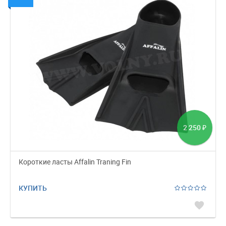
2 250
₽
Короткие ласты Affalin Traning Fin
КУПИТЬ
favorite