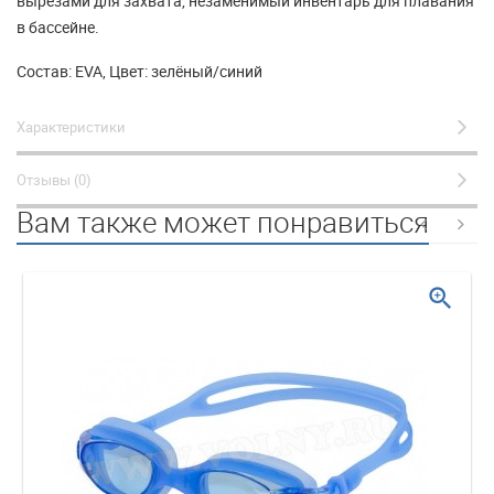
вырезами для захвата, незаменимый инвентарь для плавания
в бассейне.
Состав: EVA, Цвет: зелёный/синий
Характеристики
Отзывы (0)
Вам также может понравиться
zoom_in