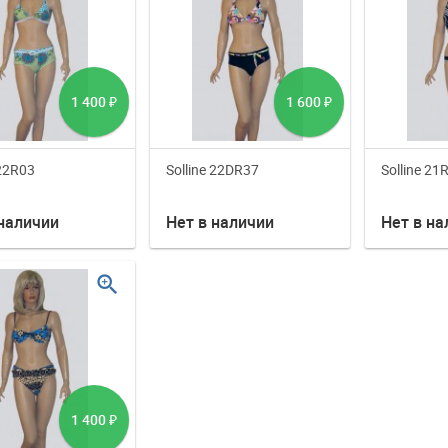
1 400
1 600
₽
₽
 22R03
Solline 22DR37
Solline 21
 наличии
Нет в наличии
Нет в на
zoom_in
1 400
₽