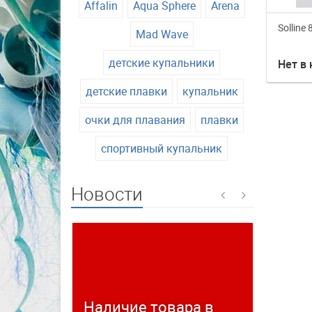
Affalin
Aqua Sphere
Arena
Solline
Mad Wave
детские купальники
Нет в
детские плавки
купальник
очки для плавания
плавки
спортивный купальник
Новости
Наличие товара в
Време