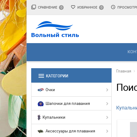
filter_none
favorite_border
access_time
СРАВНЕНИЕ
ИЗБРАННОЕ
ПРОСМОТР
0
0
КОН
Главная
menu
КАТЕГОРИИ
Поис
Очки
Шапочки для плавания
Купальн
Купальники
Аксессуары для плавания