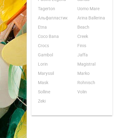
Tagerton
Uomo Mare
Альфапластик
Arina Ballerina
Etna
Beach
Coco Bana
Creek
Crocs
Finis
Gambol
Jaffa
Lorin
Magistral
Maryssil
Marko
Mask
Rohnisch
Solline
Volin
Zeki