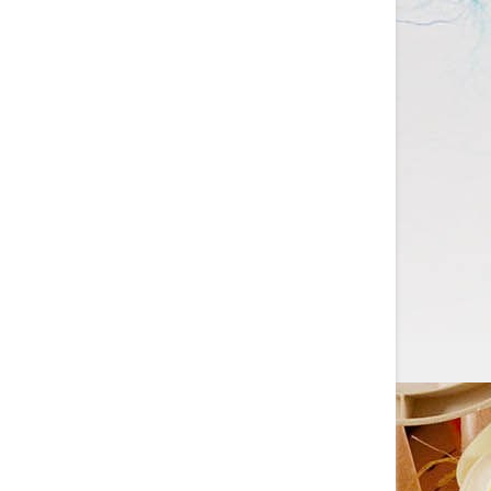
со с...
Изготовление на заказ шапочек для
плавания со своим логотипом или
рисунком. ...
ЧИТАТЬ ДАЛЬШЕ