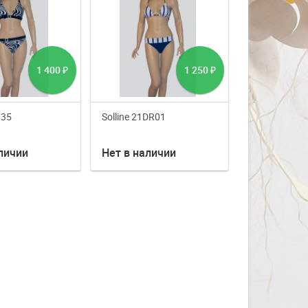
1 400
1 250
₽
₽
R35
Solline 21DR01
личии
Нет в наличии