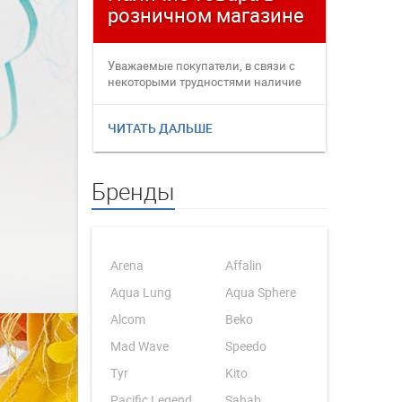
розничном магазине
плате
Уважаемые покупатели, в связи с
Уважаемые
некоторыми трудностями наличие
переофор
товаров в интернет магаз...
электронн
ЧИТАТЬ ДАЛЬШЕ
ЧИТАТЬ 
Бренды
Arena
Affalin
Aqua Lung
Aqua Sphere
Alcom
Beko
Mad Wave
Speedo
Tyr
Kito
Pacific Legend
Sahab