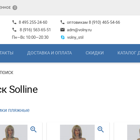
ЕННОЕ
0
8 495 255-24-60
оптовикам
8 (910) 465-54-66
phone
phone
8 (916) 563-65-51
adm@volny.ru
phone
mail
Пн—Вс 10:00—20:30
volny_stil
ТАКТЫ
ДОСТАВКА И ОПЛАТА
СКИДКИ
КАТАЛОГ 
ПОИСК
к Solline
ики пляжные
zoom_in
zoom_in