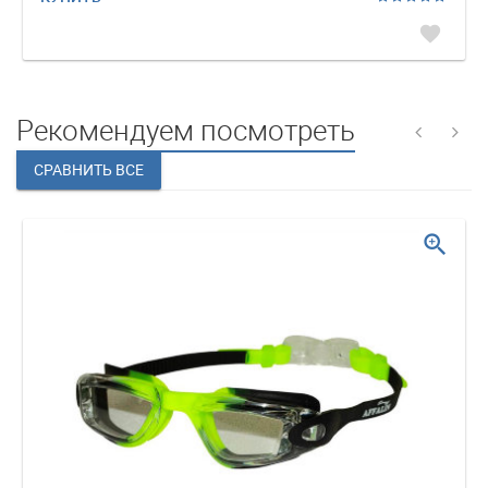
favorite
Рекомендуем посмотреть
zoom_in