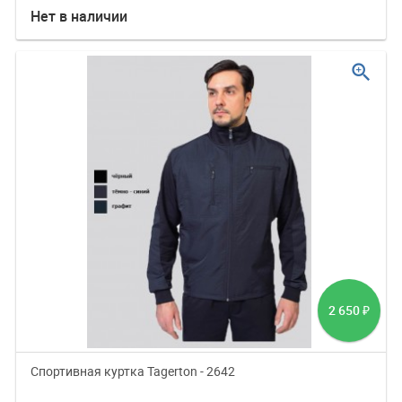
Нет в наличии
zoom_in
2 650
₽
Cпортивная куртка Tagerton - 2642