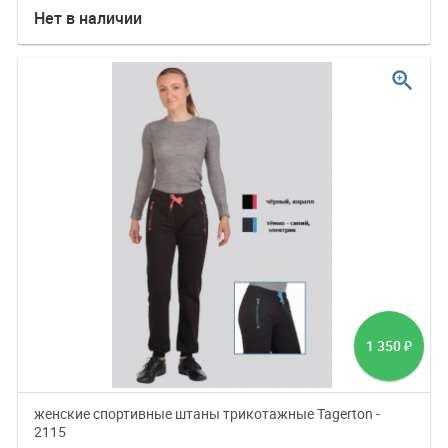
Нет в наличии
zoom_in
1 350
₽
женские спортивные штаны трикотажные Tagerton -
2115