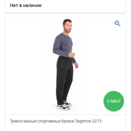
Нет в наличии
zoom_in
2 000
₽
Трикотажные спортивные брюки Tagerton 2273