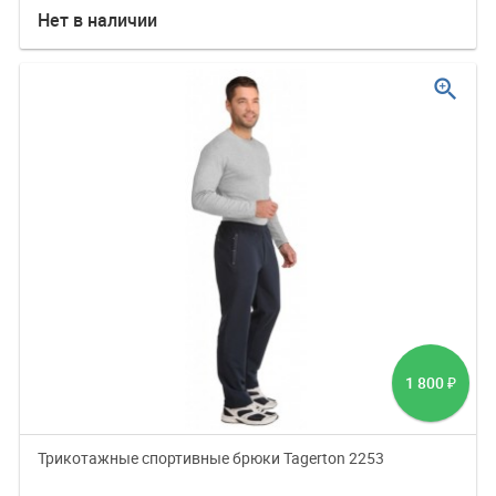
Нет в наличии
zoom_in
1 800
₽
Трикотажные спортивные брюки Tagerton 2253