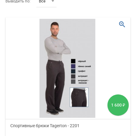
Выводить по:
Все
zoom_in
1 600
₽
Спортивные брюки Tagerton - 2201