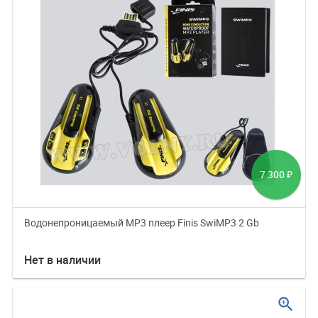
7 300
₽
Водонепроницаемый МР3 плеер Finis SwiMP3 2 Gb
Нет в наличии
zoom_in