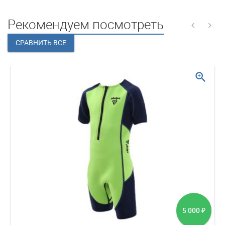
Рекомендуем посмотреть
zoom_in
5 000
₽