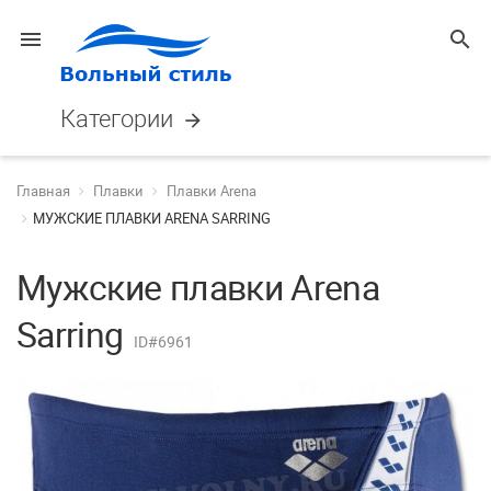
menu
search
Категории
arrow_forward
Главная
Плавки
Плавки Arena
МУЖСКИЕ ПЛАВКИ ARENA SARRING
Мужские плавки Arena
Sarring
ID#6961