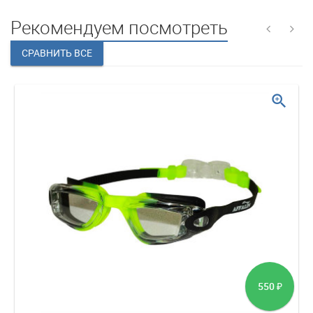
Рекомендуем посмотреть
zoom_in
550
₽