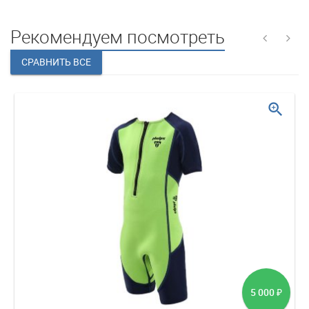
Рекомендуем посмотреть
zoom_in
5 000
₽