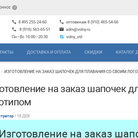
ЕННОЕ
0
8 495 255-24-60
оптовикам
8 (910) 465-54-66
phone
phone
8 (916) 563-65-51
adm@volny.ru
phone
mail
Пн—Вс 10:00—20:30
volny_stil
ТАКТЫ
ДОСТАВКА И ОПЛАТА
СКИДКИ
КАТАЛОГ 
ИЗГОТОВЛЕНИЕ НА ЗАКАЗ ШАПОЧЕК ДЛЯ ПЛАВАНИЯ СО СВОИМ ЛОГ
отовление на заказ шапочек д
отипом
тратор
/ 18 ДЕК
Изготовление на заказ шап