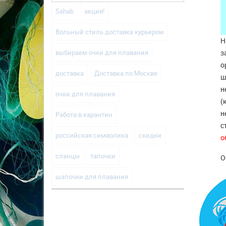
Sahab
акция!
Вольный стиль доставка курьером
Н
выбираем очки для плавания
з
о
доставка
Доставка по Москве
ш
н
очки для плавания
(
н
Работа в карантин
с
российская символика
скидки
о
сланцы
тапочки
О
шапочки для плавания