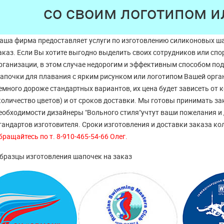
со своим логотипом и
аша фирма предоставляет услуги по изготовлению силиконовых ша
аказ. Если Вы хотите выгодно выделить своих сотрудников или
спо
рганизации, в этом случае недорогим и эффективным способом по
апочки для плавания с ярким рисунком или логотипом Вашей орган
емного дороже стандартных вариантов, их цена будет зависеть от 
количество цветов) и от сроков доставки. Мы готовы принимать за
еобходимости дизайнеры "Вольного стиля"учтут ваши пожелания и
тандартов изготовителя. Сроки изготовления и доставки заказа ко
бращайтесь по т. 8-910-465-54-66 Олег.
бразцы изготовления шапочек на заказ