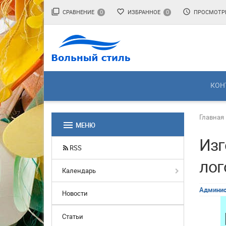
filter_none
favorite_border
access_time
СРАВНЕНИЕ
ИЗБРАННОЕ
ПРОСМОТР
0
0
КОН
Главная
menu
МЕНЮ
Изг
RSS
лог
Календарь
Админис
Новости
Статьи