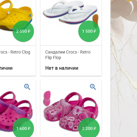
2 550
1 500
₽
₽
cs - Retro Clog
Сандалии Crocs - Retro
Flip Flop
личии
Нет в наличии
zoom_in
zoom_in
1 600
2 200
₽
₽