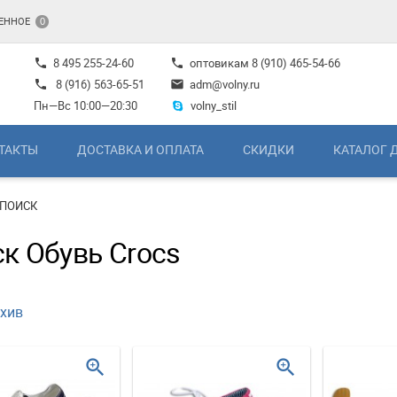
ЕННОЕ
0
8 495 255-24-60
оптовикам
8 (910) 465-54-66
phone
phone
8 (916) 563-65-51
adm@volny.ru
phone
mail
Пн—Вс 10:00—20:30
volny_stil
ТАКТЫ
ДОСТАВКА И ОПЛАТА
СКИДКИ
КАТАЛОГ 
ПОИСК
к Обувь Crocs
хив
zoom_in
zoom_in