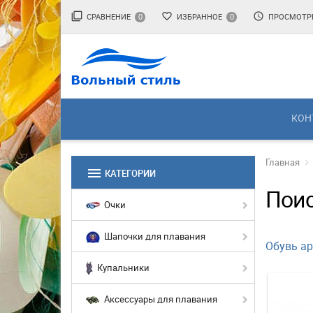
filter_none
favorite_border
access_time
СРАВНЕНИЕ
ИЗБРАННОЕ
ПРОСМОТР
0
0
КОН
Главная
menu
КАТЕГОРИИ
Поис
Очки
Шапочки для плавания
Обувь ар
Купальники
Аксессуары для плавания