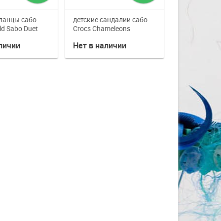
ланцы сабо
детские сандалии сабо
ild Sabo Duet
Crocs Chameleons
личии
Нет в наличии
Изготовление на заказ
шапочек для плавания