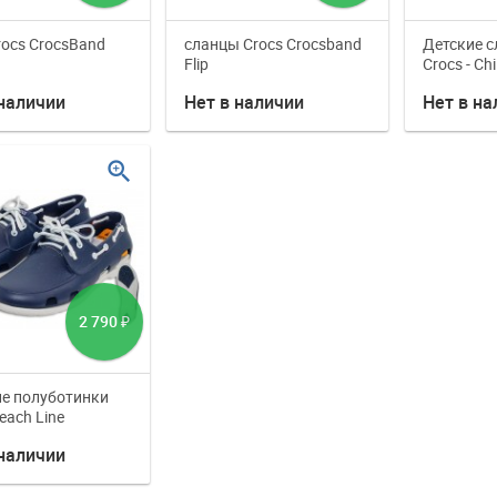
rocs CrocsBand
сланцы Crocs Crocsband
Детские с
Flip
Crocs - Ch
 наличии
Нет в наличии
Нет в на
zoom_in
2 790
₽
е полуботинки
each Line
 наличии
нно не доступны
Наш интернет магазин