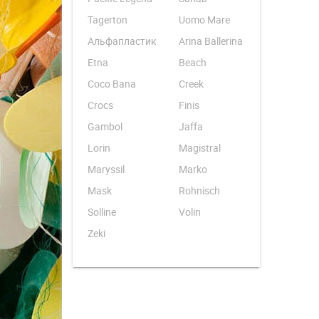
Tagerton
Uomo Mare
Альфапластик
Arina Ballerina
Etna
Beach
Coco Bana
Creek
Crocs
Finis
Gambol
Jaffa
Lorin
Magistral
Maryssil
Marko
Mask
Rohnisch
Solline
Volin
Zeki