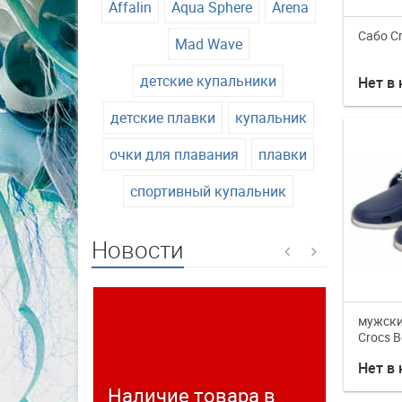
Affalin
Aqua Sphere
Arena
Сабо C
Mad Wave
детские купальники
Нет в
детские плавки
купальник
очки для плавания
плавки
спортивный купальник
Новости
мужски
Crocs B
Нет в
Наличие товара в
Време