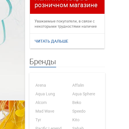
розничном магазине
плате
Уважаемые покупатели, в связи с
Уважаемые
некоторыми трудностями наличие
переофор
товаров в интернет магаз...
электронн
ЧИТАТЬ ДАЛЬШЕ
ЧИТАТЬ 
Бренды
Arena
Affalin
Aqua Lung
Aqua Sphere
Alcom
Beko
Mad Wave
Speedo
Tyr
Kito
Pacific Legend
Sahab