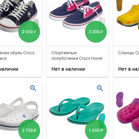
2 650
3 200
₽
₽
вная обувь Crocs
Спортивные
Сланцы Cro
ace
полуботинки Crocs Hover
Boat
 наличии
Нет в наличии
Нет в на
zoom_in
zoom_in
2 750
1 650
₽
₽