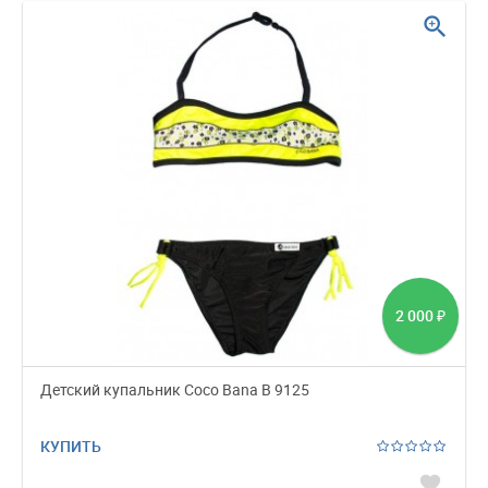
zoom_in
2 000
₽
Детский купальник Coco Bana B 9125
КУПИТЬ
favorite