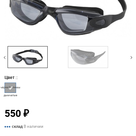
Цвет ::
чёрный - линзы
дымчатые
550
₽
склад
В наличии