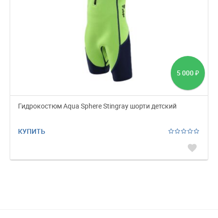
5 000
₽
Гидрокостюм Aqua Sphere Stingray шорти детский
КУПИТЬ
favorite