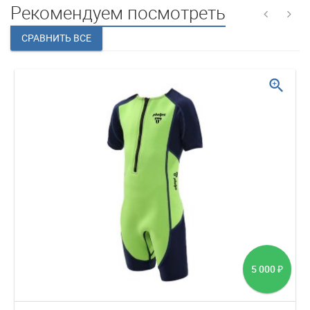
Рекомендуем посмотреть
zoom_in
5 000
₽