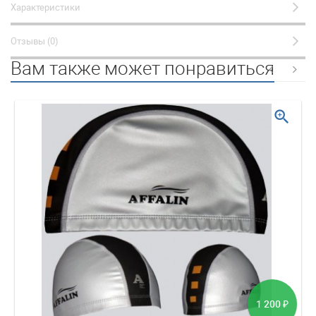
Характеристики
Отзывы (0)
Вам также может понравиться
zoom_in
1 200
₽