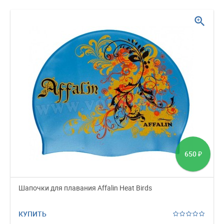
zoom_in
650
₽
Шапочки для плавания Affalin Heat Birds
КУПИТЬ