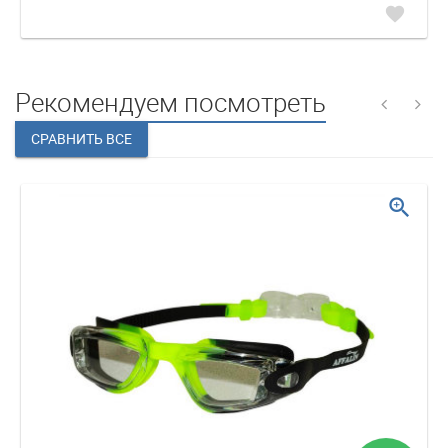
favorite
Рекомендуем посмотреть
zoom_in