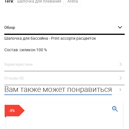
Теги:
шапочка для плавания
Arena
Обзор
Шапочка для бассейна - Print ассорти расцветок
Состав: силикон 100 %
Характеристики
Отзывы (0)
Вам также может понравиться
zoom_in
-8%