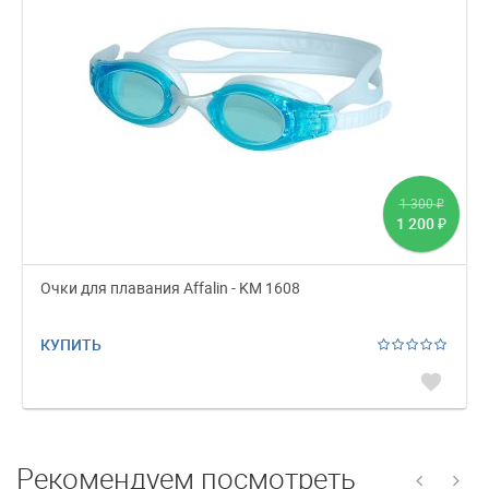
1 300
₽
1 200
₽
Очки для плавания Affalin - KM 1608
КУПИТЬ
favorite
Рекомендуем посмотреть