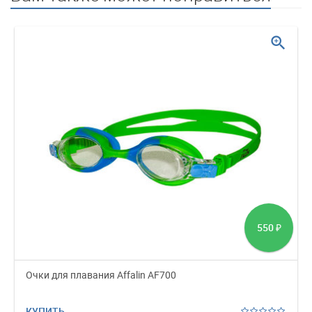
zoom_in
550
₽
Очки для плавания Affalin AF700
КУПИТЬ