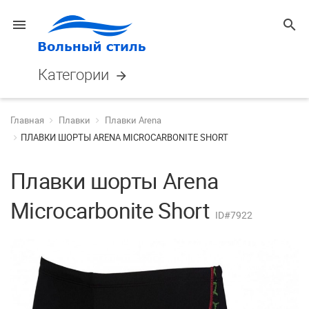
menu
search
Категории
arrow_forward
Главная
Плавки
Плавки Arena
ПЛАВКИ ШОРТЫ ARENA MICROCARBONITE SHORT
Плавки шорты Arena
Microcarbonite Short
ID#7922