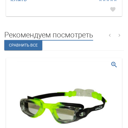
favorite
Рекомендуем посмотреть
zoom_in