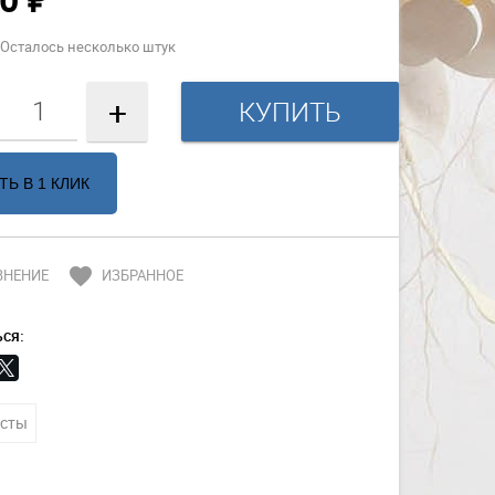
₽
Осталось несколько штук
+
ТЬ В 1 КЛИК
favorite
ВНЕНИЕ
ИЗБРАННОЕ
ся:
сты