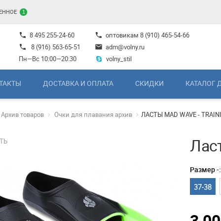
ЕННОЕ
1
8 495 255-24-60
оптовикам
8 (910) 465-54-66
phone
phone
8 (916) 563-65-51
adm@volny.ru
phone
mail
Пн—Вс 10:00—20:30
volny_stil
ТАКТЫ
ДОСТАВКА И ОПЛАТА
СКИДКИ
КАТАЛОГ 
Архив товаров
Очки для плавания архив
ЛАСТЫ MAD WAVE - TRAIN
Ласт
ТЬ
Размер -
37-38
3 0