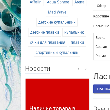
Affalin
Aqua Sphere
Arena
Обзор
Mad Wave
Короткие
детские купальники
Временно 
детские плавки
купальник
Бренд
очки для плавания
плавки
Состав:
спортивный купальник
Размер -
Новости
Ласт
НАПИС
Наличие товара в
Време
Вам 