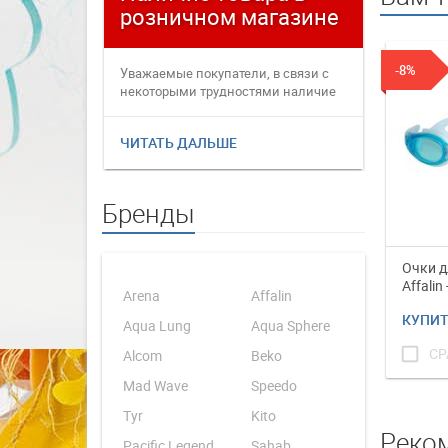
розничном магазине
плате
-8%
Уважаемые покупатели, в связи с
Уважаемые
некоторыми трудностями наличие
переофор
товаров в интернет магаз...
электронн
ЧИТАТЬ ДАЛЬШЕ
ЧИТАТЬ 
Бренды
Очки д
Affalin
Arena
Affalin
КУПИ
Aqua Lung
Aqua Sphere
check_box_outline_blank
СР
Alcom
Beko
Mad Wave
Speedo
Tyr
Kito
Реко
Pacific Legend
Sahab