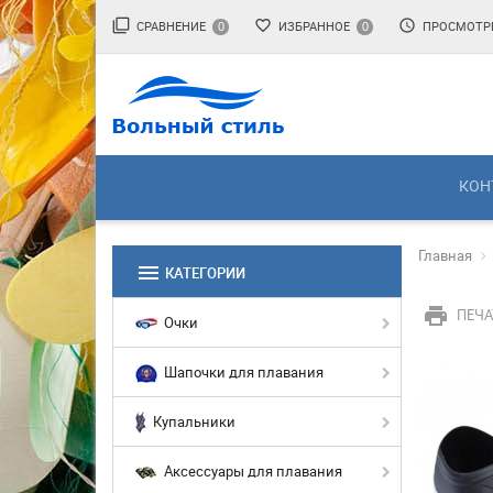
filter_none
favorite_border
access_time
СРАВНЕНИЕ
ИЗБРАННОЕ
ПРОСМОТР
0
0
КОН
Главная
menu
КАТЕГОРИИ
print
ПЕЧА
Очки
Шапочки для плавания
Купальники
Аксессуары для плавания