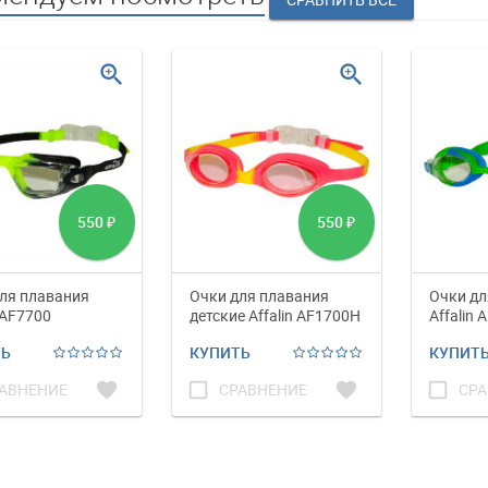
zoom_in
zoom_in
550
550
₽
₽
ля плавания
Очки для плавания
Очки дл
 AF7700
детские Affalin AF1700H
Affalin 
ТЬ
КУПИТЬ
КУПИТ
favorite
check_box_outline_blank
favorite
check_box_outline_blank
АВНЕНИЕ
СРАВНЕНИЕ
СРА