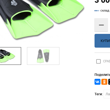
склад
—
КУПИ
check_box_outline_blank
СРА
Поделить
Теги:
Ла