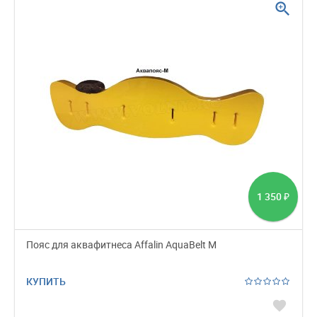
zoom_in
1 350
₽
Пояс для аквафитнеса Affalin AquaBelt M
КУПИТЬ
favorite