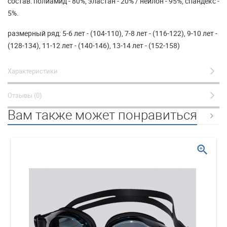
состав: полиамид - 80%, эластан - 20% / нейлон - 95%, спандекс -
5%.
размерный ряд: 5-6 лет - (104-110), 7-8 лет - (116-122), 9-10 лет -
(128-134), 11-12 лет - (140-146), 13-14 лет - (152-158)
Характеристики
Отзывы (0)
Вам также может понравиться
zoom_in