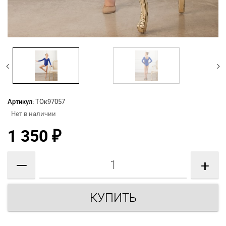
Артикул:
ТОк97057
Нет в наличии
1 350
₽
—
+