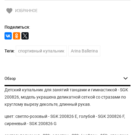
favorite
ИЗБРАННОЕ
Поделиться:
Теги:
спортивный купальник
Arina Ballerina
Обзор
Детский купальник для занятий танцами и гимнастикой - SGK
200826, модель украшена деликатной сеткой со стразами по
круглому вырезу декольте, длинный рукав.
цвет: светло-розовый - SGK 200826 Е, голубой - SGK 200826 F,
сиреневый - SGK 200826 G