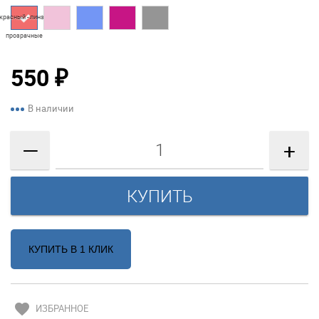
красный - линзы
прозрачные
550
₽
В наличии
—
+
КУПИТЬ В 1 КЛИК
favorite
ИЗБРАННОЕ