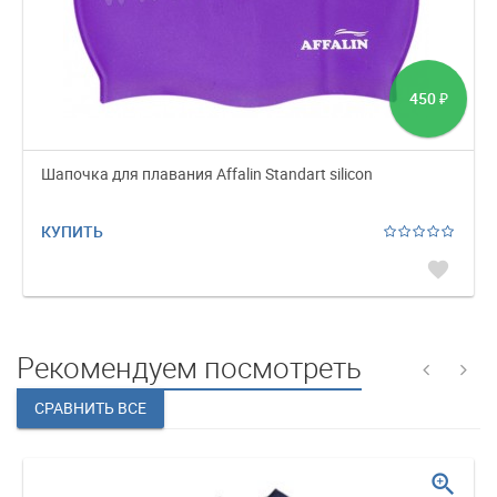
450
₽
Шапочка для плавания Affalin Standart silicon
КУПИТЬ
favorite
Рекомендуем посмотреть
zoom_in