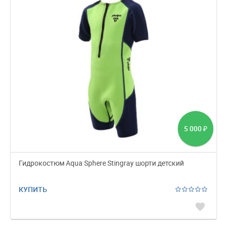
5 000
₽
Гидрокостюм Aqua Sphere Stingray шорти детский
КУПИТЬ
favorite