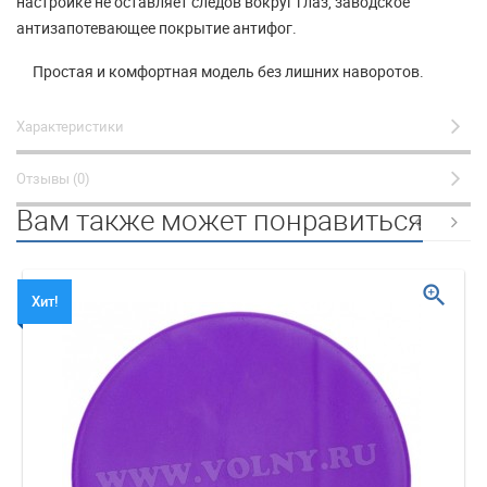
настройке не оставляет следов вокруг глаз, заводское
антизапотевающее покрытие антифог.
Простая и комфортная модель без лишних наворотов.
Характеристики
Отзывы (0)
Вам также может понравиться
zoom_in
Хит!