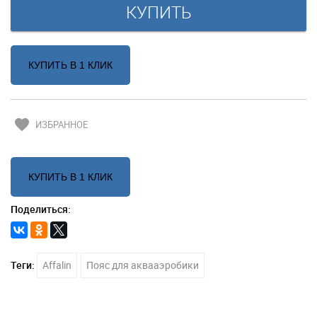
КУПИТЬ В 1 КЛИК
favorite
ИЗБРАННОЕ
КУПИТЬ В 1 КЛИК
Поделиться:
Теги:
Affalin
Пояс для аквааэробики