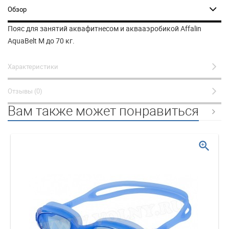
Обзор
Пояс для занятий аквафитнесом и аквааэробикой Affalin
AquaBelt M до 70 кг.
Характеристики
Отзывы (0)
Вам также может понравиться
zoom_in