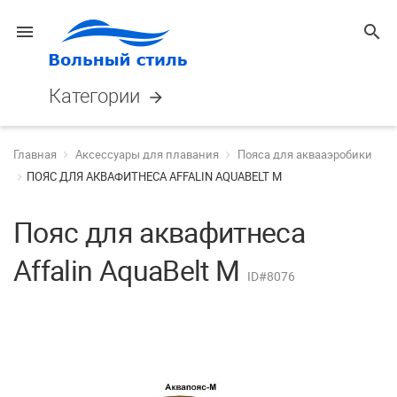
menu
search
Категории
arrow_forward
Главная
Аксессуары для плавания
Пояса для аквааэробики
ПОЯС ДЛЯ АКВАФИТНЕСА AFFALIN AQUABELT M
Пояс для аквафитнеса
Affalin AquaBelt M
ID#8076