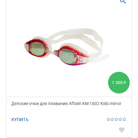
zoom_in
1 300
₽
Детские очки для плавания Affalin KM 1602 Kids mirror
КУПИТЬ
favorite