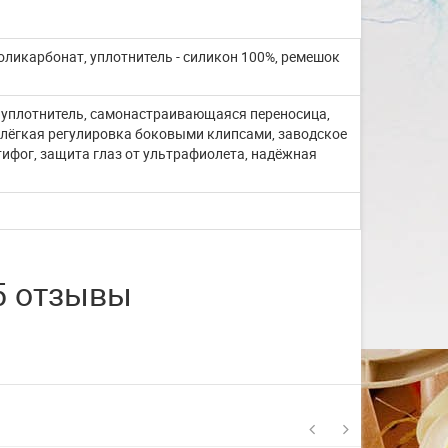
со с...
ликарбонат, уплотнитель - силикон 100%, ремешок
Изготовление на заказ шапочек для
плавания со своим логотипом или
рисунком. ...
 уплотнитель, самонастраивающаяся переносица,
лёгкая регулировка боковыми клипсами, заводское
ЧИТАТЬ ДАЛЬШЕ
ифог, защита глаз от ультрафиолета, надёжная
05 отзывы