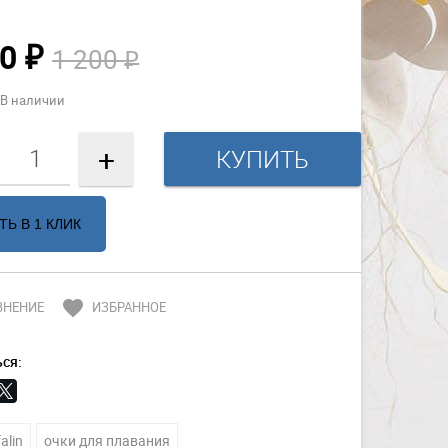
00
1 200
₽
₽
В наличии
+
ТЬ В 1 КЛИК
favorite
ВНЕНИЕ
ИЗБРАННОЕ
ся:
alin
очки для плавания