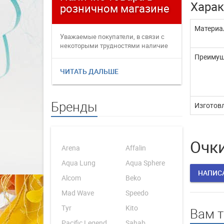
Харак
розничном магазине
плате
Материа
Уважаемые покупатели, в связи с
Уважаемые
некоторыми трудностями наличие
переофор
товаров в интернет магаз...
электронн
Преимущ
ЧИТАТЬ ДАЛЬШЕ
ЧИТАТЬ 
Бренды
Изготовл
Очки
Arena
Affalin
Aqua Lung
Aqua Sphere
НАПИС
Alcom
Beko
Mad Wave
Speedo
Tyr
Kito
Вам 
Pacific Legend
Sahab