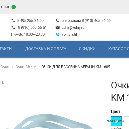
ЕННОЕ
1
8 495 255-24-60
оптовикам
8 (910) 465-54-66
phone
phone
8 (916) 563-65-51
adm@volny.ru
phone
mail
Пн—Вс 10:00—20:30
volny_stil
ТАКТЫ
ДОСТАВКА И ОПЛАТА
СКИДКИ
КАТАЛОГ 
Очки
Очки Affalin
ОЧКИ ДЛЯ БАССЕЙНА AFFALIN KM 1605
Очки
ТЬ
KM 
Цвет ::
голубой - линзы
голубые