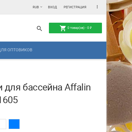
more_vert
RUB
ВХОД
РЕГИСТРАЦИЯ
shopping_cart
search
0
товар(ов) -
0
₽
ДЛЯ ОПТОВИКОВ
 для бассейна Affalin
1605