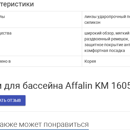
теристики
жи через ЮКассу
работает
лы
линзы ударопрочный по
 покупатели! В связи с
В эти сложные дни, наш интернет
силикон
млением документов,
магазин продолжает работать. Мы с
ые платежи через п...
удовольствием выпол...
ества
широкий обзор, мягкий
раздвоенный ремешок, 
ДАЛЬШЕ
ЧИТАТЬ ДАЛЬШЕ
защитное покрытие ант
комфортная посадка
ено в
Корея
 для бассейна Affalin KM 16
АТЬ ОТЗЫВ
также может понравиться