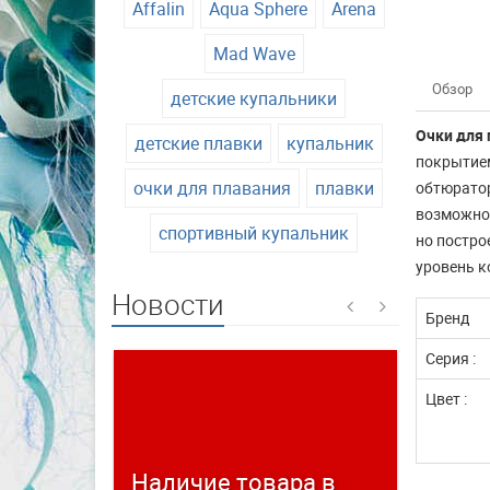
Affalin
Aqua Sphere
Arena
Mad Wave
Обзор
детские купальники
Очки для 
детские плавки
купальник
покрытием
очки для плавания
плавки
обтюратор
возможнос
спортивный купальник
но постро
уровень к
Новости
Бренд
Серия :
Цвет :
Наличие товара в
Време