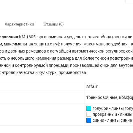
Характеристики
Отзывы (0)
плавания
KM 1605, эргономичная модель с поликарбонатовыми ли
, максимальная защита от уф излучения, максимально удобная, п
а и двойных ремешков с легчайшей автоматической регулировкой
тью небольшого изменения размера для более тонкой подстройки.
енной и контролируемой японцами, производящей очки для внутре
онтроля качества и культуры производства.
Affalin
тренировочные, комфо
голубой - линзы гол
прозрачный - линзы
синий - линзы синие
нно не доступны
Наш интернет магазин