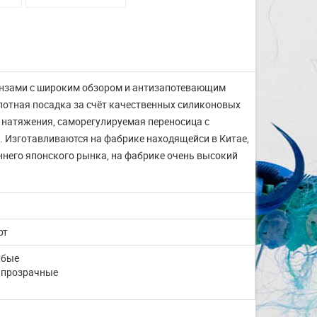
нзами с широким обзором и антизапотевающим
лотная посадка за счёт качественных силиконовых
 натяжения, саморегулируемая переносица с
 Изготавливаются на фабрике находящейси в Китае,
ннего японского рынка, на фабрике очень высокий
рт
убые
 прозрачные
Изготовление на заказ
шапочек для плавания