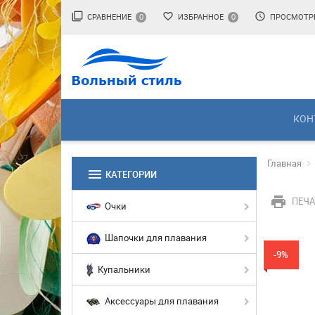
filter_none
favorite_border
access_time
СРАВНЕНИЕ
ИЗБРАННОЕ
ПРОСМОТР
0
0
КОН
Главная
menu
КАТЕГОРИИ
print
ПЕЧА
Очки
Шапочки для плавания
-9%
Купальники
Аксессуары для плавания