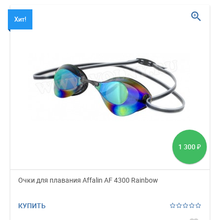
zoom_in
Хит!
1 300
₽
Очки для плавания Affalin AF 4300 Rainbow
КУПИТЬ