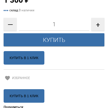
₽
склад
В наличии
—
+
КУПИТЬ В 1 КЛИК
favorite
ИЗБРАННОЕ
КУПИТЬ В 1 КЛИК
Поделиться: