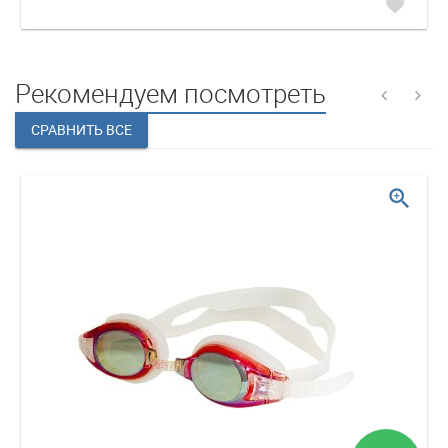
favorite
Рекомендуем посмотреть
zoom_in