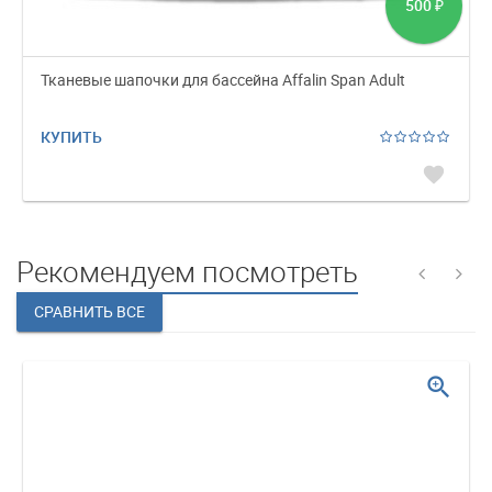
500
₽
Тканевые шапочки для бассейна Affalin Span Adult
КУПИТЬ
favorite
Рекомендуем посмотреть
zoom_in