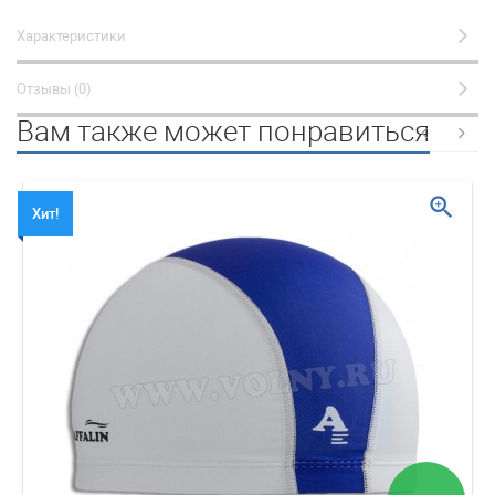
Характеристики
Отзывы (0)
Вам также может понравиться
zoom_in
Хит!