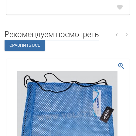
favorite
Рекомендуем посмотреть
zoom_in