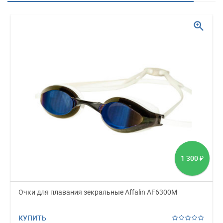
zoom_in
1 300
₽
Очки для плавания зекральные Affalin AF6300M
КУПИТЬ