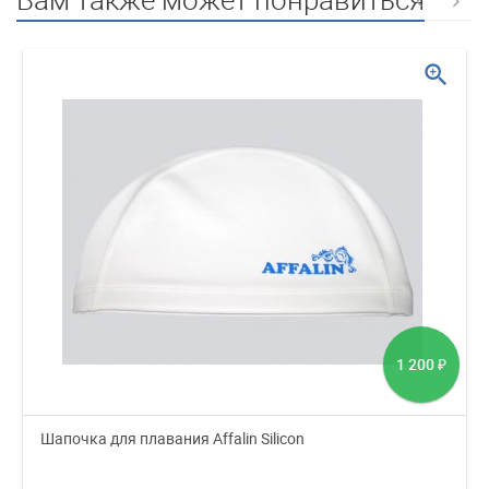
zoom_in
1 200
₽
Шапочка для плавания Affalin Silicon