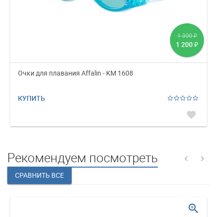
1 300
₽
1 200
₽
Очки для плавания Affalin - KM 1608
КУПИТЬ
favorite
Рекомендуем посмотреть
zoom_in