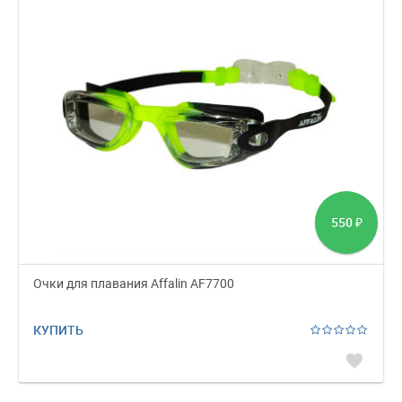
550
₽
Очки для плавания Affalin AF7700
КУПИТЬ
favorite