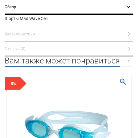
Обзор
Шорты Mad Wave Cell
Характеристики
Отзывы (0)
Вам также может понравиться
zoom_in
-8%