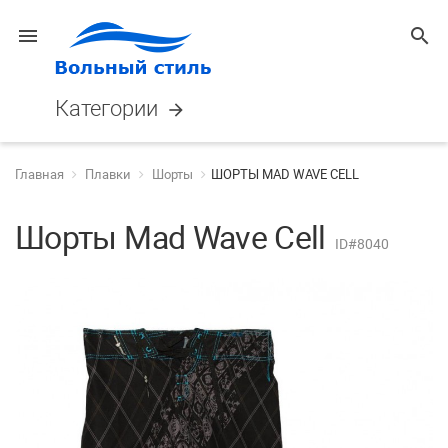
menu
search
Категории
arrow_forward
Главная
Плавки
Шорты
ШОРТЫ MAD WAVE CELL
Шорты Mad Wave Cell
ID#8040