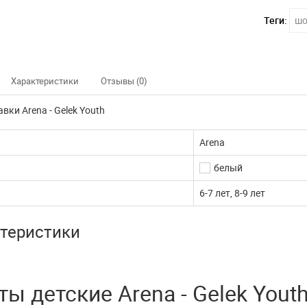
Теги:
шо
Характеристики
Отзывы (0)
вки Arena - Gelek Youth
Arena
белый
6-7 лет, 8-9 лет
теристики
ы детские Arena - Gelek Yout
нно не доступны
Наш интернет магазин