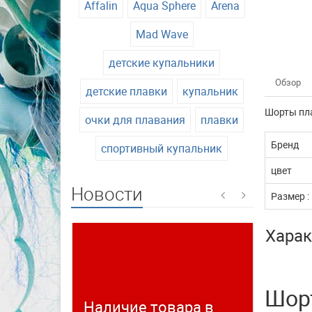
Affalin
Aqua Sphere
Arena
Mad Wave
детские купальники
Обзор
детские плавки
купальник
Шорты пла
очки для плавания
плавки
Бренд
спортивный купальник
цвет
Новости
Размер :
Харак
Шорт
Наличие товара в
Време