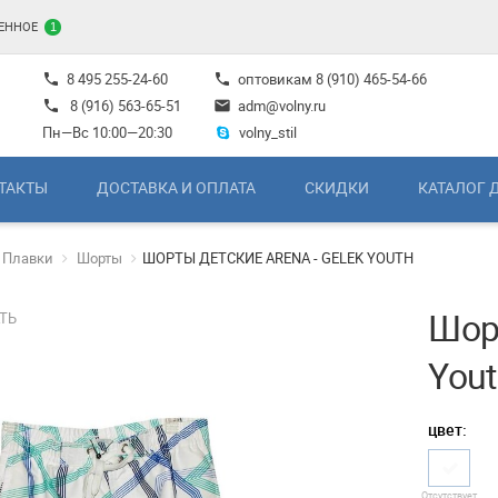
ЕННОЕ
1
8 495 255-24-60
оптовикам
8 (910) 465-54-66
phone
phone
8 (916) 563-65-51
adm@volny.ru
phone
mail
Пн—Вс 10:00—20:30
volny_stil
ТАКТЫ
ДОСТАВКА И ОПЛАТА
СКИДКИ
КАТАЛОГ 
Плавки
Шорты
ШОРТЫ ДЕТСКИЕ ARENA - GELEK YOUTH
Шорт
ТЬ
You
цвет:
Отсутствует