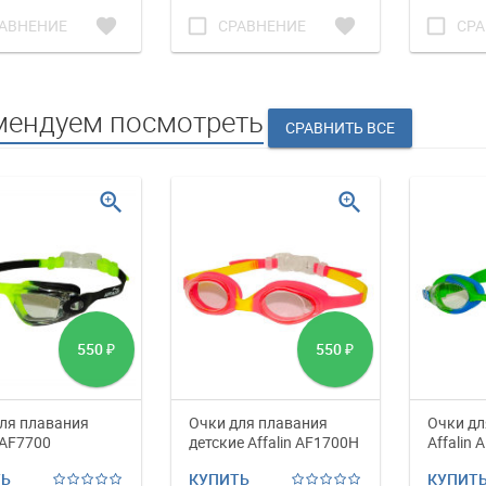
favorite
check_box_outline_blank
favorite
check_box_outline_blank
АВНЕНИЕ
СРАВНЕНИЕ
СРА
мендуем посмотреть
zoom_in
zoom_in
550
550
₽
₽
ля плавания
Очки для плавания
Очки дл
 AF7700
детские Affalin AF1700H
Affalin 
ТЬ
КУПИТЬ
КУПИТ