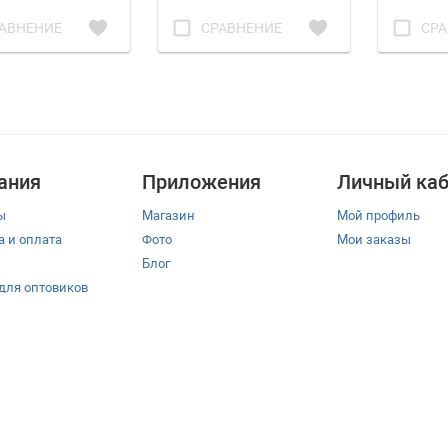
favorite
check_box_outline_blank
favorite
check_box_outline_blank
АВНЕНИЕ
СРАВНЕНИЕ
СРА
ания
Приложения
Личный каб
ы
Магазин
Мой профиль
а и оплата
Фото
Мои заказы
Блог
 для оптовиков