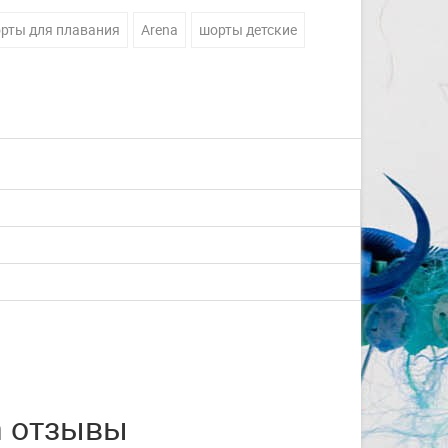
рты для плавания
Arena
шорты детские
Изготовление на заказ
h отзывы
шапочек для плавания