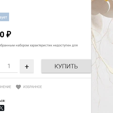
вует
00
₽
ыбранным набором характеристик недоступен для
+
favorite
ВНЕНИЕ
ИЗБРАННОЕ
ся: