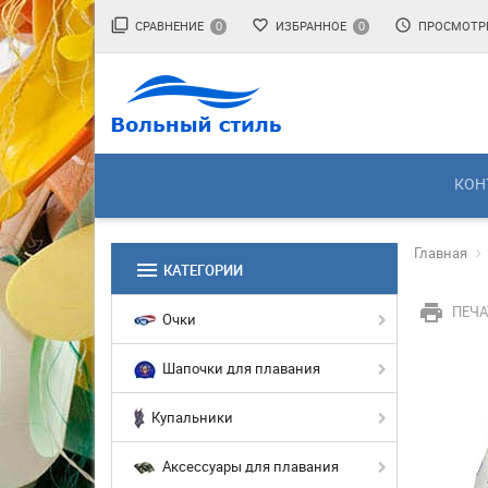
filter_none
favorite_border
access_time
СРАВНЕНИЕ
ИЗБРАННОЕ
ПРОСМОТР
0
0
КОН
Главная
menu
КАТЕГОРИИ
print
ПЕЧА
Очки
Шапочки для плавания
Купальники
Аксессуары для плавания