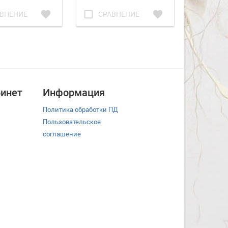
favorite
check_box_outline_blank
favorite
check_box_outline_blank
ВНЕНИЕ
СРАВНЕНИЕ
СРА
инет
Информация
Политика обработки ПД
Пользовательское
соглашение