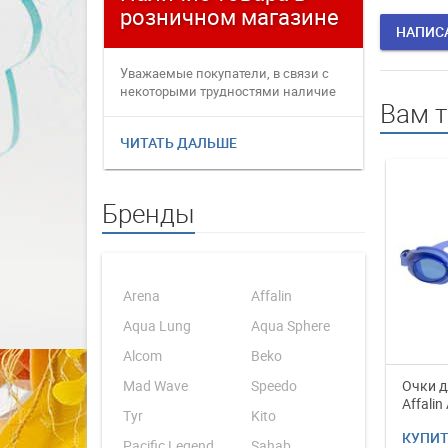
розничном магазине
плате
НАПИС
Уважаемые покупатели, в связи с
Уважаемые
некоторыми трудностями наличие
переофор
Вам 
товаров в интернет магаз...
электронн
ЧИТАТЬ ДАЛЬШЕ
ЧИТАТЬ 
Бренды
Arena
Affalin
Aqua Lung
Aqua Sphere
Alcom
Beko
Mad Wave
Speedo
Очки д
Affalin
Tyr
Kito
КУПИ
Pacific Legend
Sahab