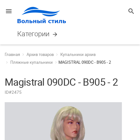
menu
search
Категории
arrow_forward
Главная
Архив товаров
Купальники архив
Пляжные купальники
MAGISTRAL 090DC - B905 - 2
Magistral 090DC - B905 - 2
ID#2475