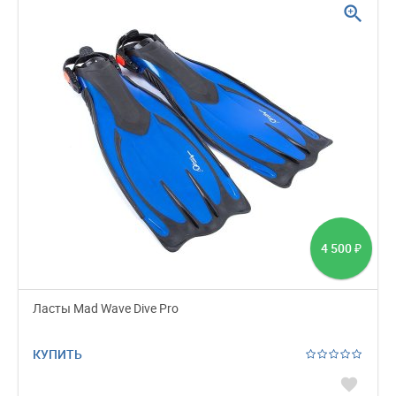
zoom_in
4 500
₽
Ласты Mad Wave Dive Pro
КУПИТЬ
favorite