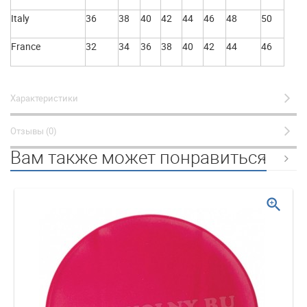
Italy
36
38
40
42
44
46
48
50
France
32
34
36
38
40
42
44
46
Характеристики
Отзывы (0)
Вам также может понравиться
zoom_in