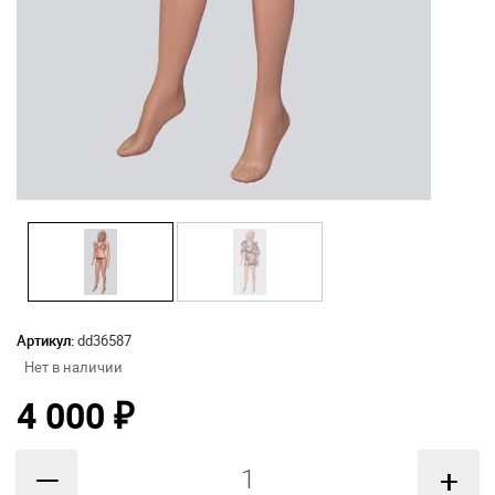
Артикул:
dd36587
Нет в наличии
4 000
₽
—
+