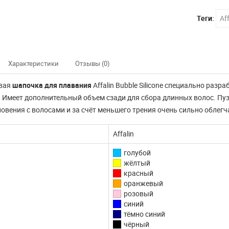
Теги:
Aff
Характеристики
Отзывы (0)
вая
шапочка для плавания
Affalin Bubble Silicone специально раз
 Имеет дополнительный объем сзади для сбора длинных волос. П
овения с волосами и за счёт меньшего трения очень сильно облегч
Affalin
голубой
жёлтый
красный
оранжевый
розовый
синий
тёмно синий
нно не доступны
Наш интернет магазин
чёрный