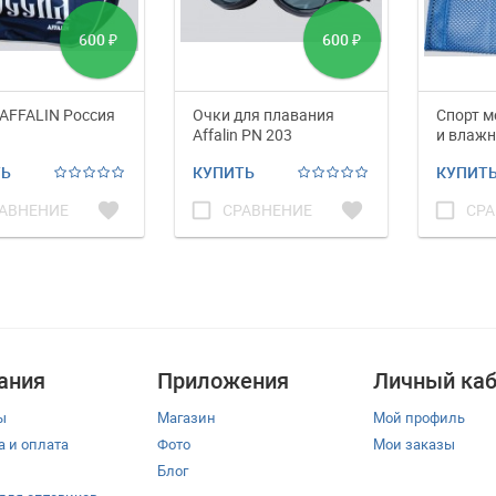
600
600
₽
₽
AFFALIN Россия
Очки для плавания
Спорт м
Affalin PN 203
и влаж
Affalin 
ТЬ
КУПИТЬ
КУПИТ
favorite
check_box_outline_blank
favorite
check_box_outline_blank
АВНЕНИЕ
СРАВНЕНИЕ
СРА
ания
Приложения
Личный каб
ы
Магазин
Мой профиль
а и оплата
Фото
Мои заказы
Блог