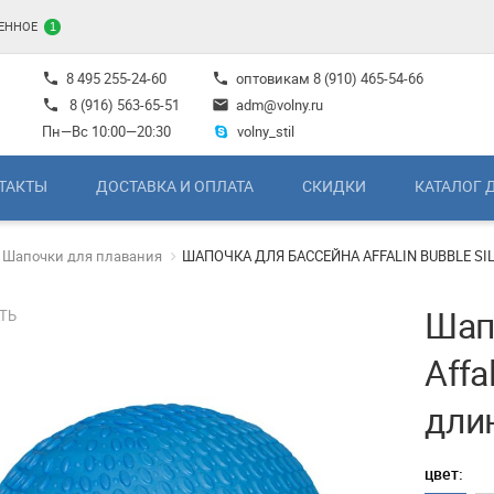
ЕННОЕ
1
8 495 255-24-60
оптовикам
8 (910) 465-54-66
phone
phone
8 (916) 563-65-51
adm@volny.ru
phone
mail
Пн—Вс 10:00—20:30
volny_stil
ТАКТЫ
ДОСТАВКА И ОПЛАТА
СКИДКИ
КАТАЛОГ 
Шапочки для плавания
ШАПОЧКА ДЛЯ БАССЕЙНА AFFALIN BUBBLE S
Шап
ТЬ
Affa
дли
цвет: