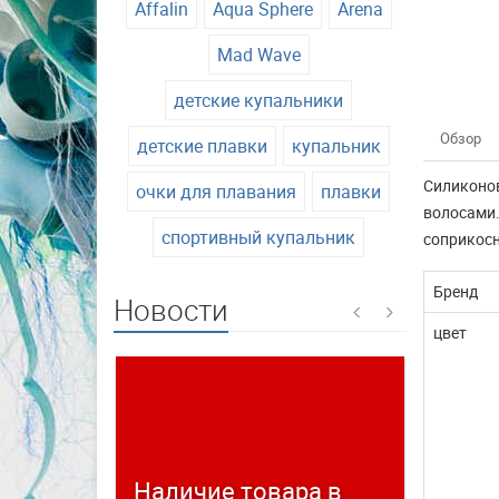
Affalin
Aqua Sphere
Arena
Mad Wave
детские купальники
Обзор
детские плавки
купальник
Силиконо
очки для плавания
плавки
волосами.
спортивный купальник
соприкосн
Бренд
Новости
цвет
Наличие товара в
Време