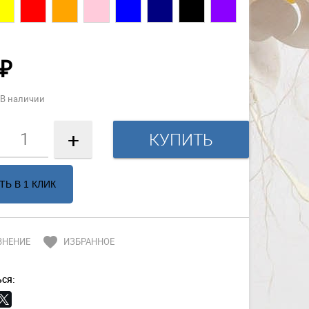
₽
В наличии
+
ТЬ В 1 КЛИК
favorite
ВНЕНИЕ
ИЗБРАННОЕ
ся: