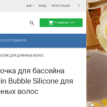
more_vert
RUB
ВХОД
РЕГИСТРАЦИЯ
shopping_cart
search
0
товар(ов) -
0
₽
ДЛЯ ОПТОВИКОВ
ILICONE ДЛЯ ДЛИННЫХ ВОЛОС
очка для бассейна
lin Bubble Silicone для
нных волос