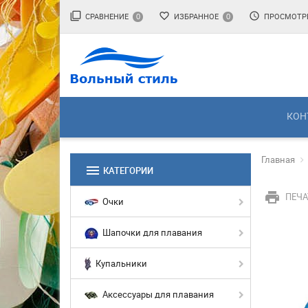
filter_none
favorite_border
access_time
СРАВНЕНИЕ
ИЗБРАННОЕ
ПРОСМОТР
0
0
КОН
Главная
menu
КАТЕГОРИИ
print
ПЕЧА
Очки
Шапочки для плавания
Купальники
Аксессуары для плавания