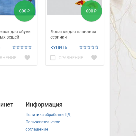
600
600
₽
₽
ешок для обуви
Лопатки для плавания
Лопатки с
ных вещей
серпики
D401
Mesh Bag 35 * 50
Ь
КУПИТЬ
КУПИТЬ
favorite
check_box_outline_blank
favorite
check_box_outline_blank
ВНЕНИЕ
СРАВНЕНИЕ
СРА
инет
Информация
Политика обработки ПД
Пользовательское
соглашение