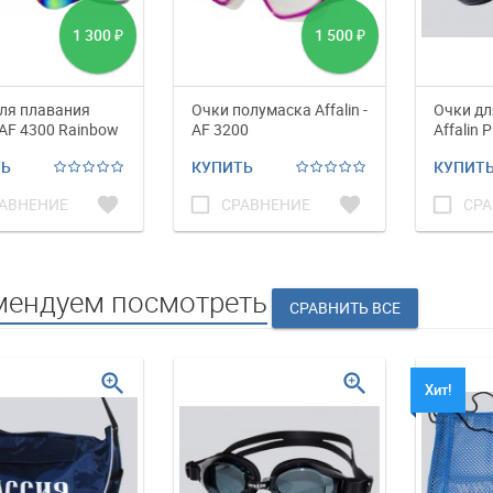
1 300
1 500
₽
₽
ля плавания
Очки полумаска Affalin -
Очки дл
n AF 4300 Rainbow
AF 3200
Affalin 
ТЬ
КУПИТЬ
КУПИТ
favorite
check_box_outline_blank
favorite
check_box_outline_blank
АВНЕНИЕ
СРАВНЕНИЕ
СРА
мендуем посмотреть
zoom_in
zoom_in
Хит!