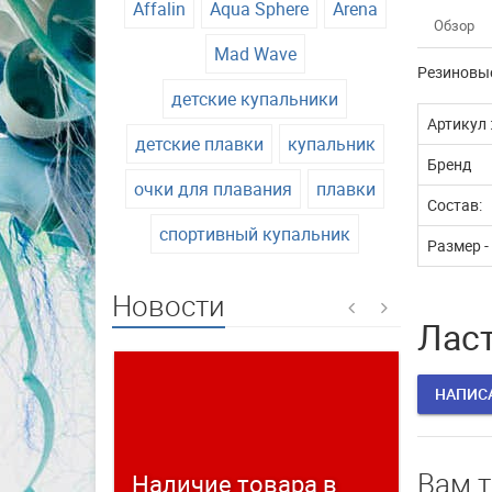
Affalin
Aqua Sphere
Arena
Обзор
Mad Wave
Резиновы
детские купальники
Артикул 
детские плавки
купальник
Бренд
очки для плавания
плавки
Состав:
спортивный купальник
Размер -
Новости
Ласт
НАПИС
Вам 
Наличие товара в
Време