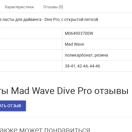
Характеристики
Отзывы (0)
е ласты
для дайвинга - Dive Pro, с открытой пяткой
:
M064903700W
Mad Wave
поликарбонат, резина
38-41, 42-44, 44-46
ы Mad Wave Dive Pro отзывы
АТЬ ОТЗЫВ
также может понравиться
нно не доступны
Наш интернет магазин