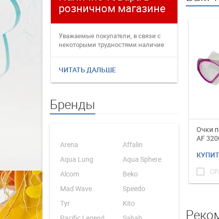
розничном магазине
плате
Уважаемые покупатели, в связи с
Уважаемые
некоторыми трудностями наличие
переофор
товаров в интернет магаз...
электронн
ЧИТАТЬ ДАЛЬШЕ
ЧИТАТЬ 
Бренды
Очки п
AF 320
Arena
Affalin
КУПИ
Aqua Lung
Aqua Sphere
check_box_outline_blank
СР
Alcom
Beko
Mad Wave
Speedo
Tyr
Kito
Реко
Pacific Legend
Sahab