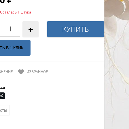
₽
Осталась 1 штука
+
ТЬ В 1 КЛИК
favorite
ВНЕНИЕ
ИЗБРАННОЕ
ся:
сты