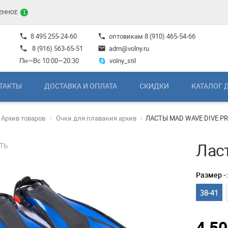
ЕННОЕ
1
8 495 255-24-60
оптовикам
8 (910) 465-54-66
phone
phone
8 (916) 563-65-51
adm@volny.ru
phone
mail
Пн—Вс 10:00—20:30
volny_stil
ТАКТЫ
ДОСТАВКА И ОПЛАТА
СКИДКИ
КАТАЛОГ 
Архив товаров
Очки для плавания архив
ЛАСТЫ MAD WAVE DIVE P
Лас
ТЬ
Размер -
38-41
4 5