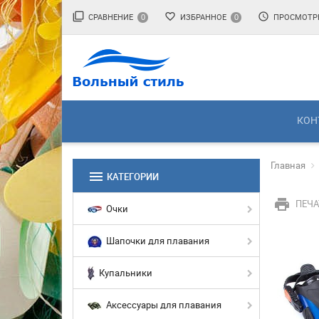
filter_none
favorite_border
access_time
СРАВНЕНИЕ
ИЗБРАННОЕ
ПРОСМОТР
0
0
КОН
Главная
menu
КАТЕГОРИИ
print
ПЕЧА
Очки
Шапочки для плавания
Купальники
Аксессуары для плавания