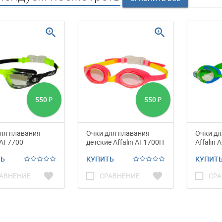
zoom_in
zoom_in
550
550
₽
₽
ля плавания
Очки для плавания
Очки дл
 AF7700
детские Affalin AF1700H
Affalin 
ТЬ
КУПИТЬ
КУПИТ
favorite
check_box_outline_blank
favorite
check_box_outline_blank
АВНЕНИЕ
СРАВНЕНИЕ
СРА