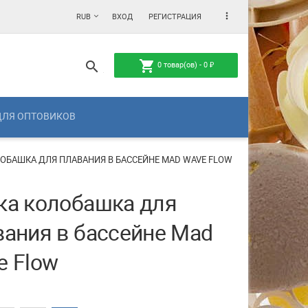
more_vert
RUB
ВХОД
РЕГИСТРАЦИЯ
shopping_cart
search
0
товар(ов) -
0
₽
ДЛЯ ОПТОВИКОВ
ОБАШКА ДЛЯ ПЛАВАНИЯ В БАССЕЙНЕ MAD WAVE FLOW
ка колобашка для
вания в бассейне Mad
e Flow