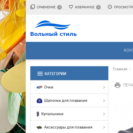
filter_none
favorite_border
access_time
СРАВНЕНИЕ
ИЗБРАННОЕ
ПРОСМОТР
0
0
КОН
Главная
menu
КАТЕГОРИИ
print
ПЕЧА
Очки
Шапочки для плавания
Купальники
Аксессуары для плавания