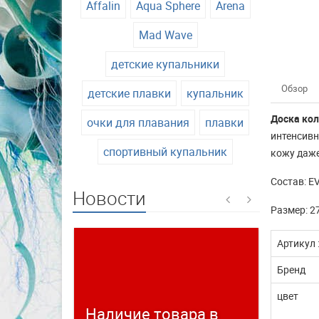
Affalin
Aqua Sphere
Arena
Mad Wave
детские купальники
Обзор
детские плавки
купальник
Доска ко
очки для плавания
плавки
интенсивн
спортивный купальник
кожу даже
Состав: E
Новости
Размер: 2
Артикул 
Бренд
цвет
Наличие товара в
Време