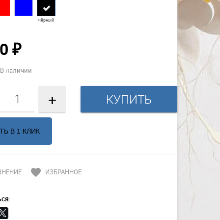
чёрный
50
₽
В наличии
+
ТЬ В 1 КЛИК
favorite
ВНЕНИЕ
ИЗБРАННОЕ
ся: