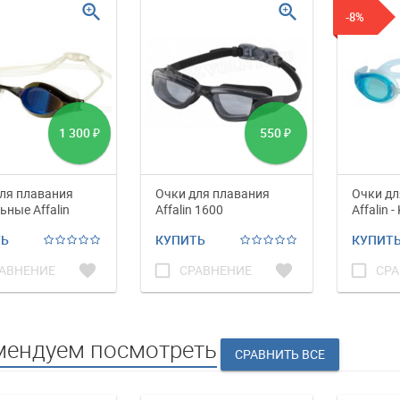
zoom_in
zoom_in
-8%
1 300
550
₽
₽
ля плавания
Очки для плавания
Очки дл
ьные Affalin
Affalin 1600
Affalin 
0M
ТЬ
КУПИТЬ
КУПИТ
favorite
check_box_outline_blank
favorite
check_box_outline_blank
АВНЕНИЕ
СРАВНЕНИЕ
СРА
мендуем посмотреть