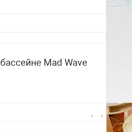
со с...
Изготовление на заказ шапочек для
плавания со своим логотипом или
рисунком. ...
ЧИТАТЬ ДАЛЬШЕ
 бассейне Mad Wave