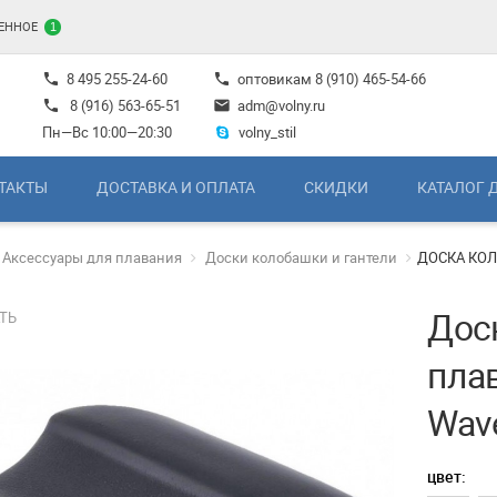
ЕННОЕ
1
8 495 255-24-60
оптовикам
8 (910) 465-54-66
phone
phone
8 (916) 563-65-51
adm@volny.ru
phone
mail
Пн—Вс 10:00—20:30
volny_stil
ТАКТЫ
ДОСТАВКА И ОПЛАТА
СКИДКИ
КАТАЛОГ 
Аксессуары для плавания
Доски колобашки и гантели
ДОСКА КОЛ
Дос
ТЬ
пла
Wav
цвет: