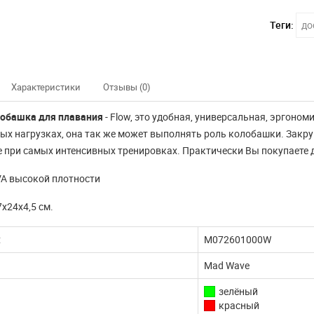
Теги:
до
Характеристики
Отзывы (0)
лобашка для плавания
- Flow, это удобная, универсальная, эргоно
ых нагрузках, она так же может выполнять роль колобашки. Закр
 при самых интенсивных тренировках. Практически Вы покупаете д
VA высокой плотности
7х24х4,5 см.
:
M072601000W
Mad Wave
зелёный
нно не доступны
Наш интернет магазин
красный