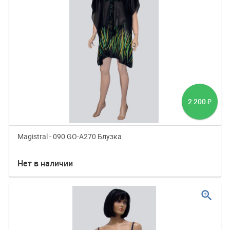
2 200
₽
Magistral - 090 GO-A270 Блузка
Нет в наличии
zoom_in