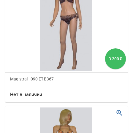
3 200
₽
Magistral - 090 ET-B367
Нет в наличии
zoom_in