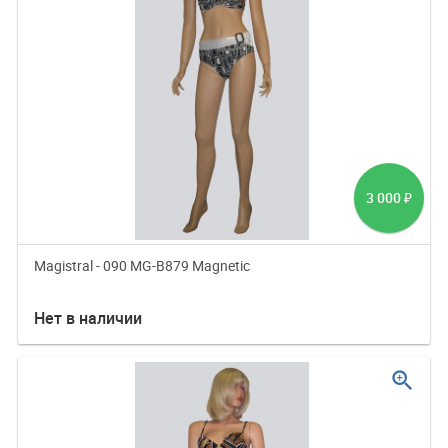
3 000
₽
Magistral - 090 MG-B879 Magnetic
Нет в наличии
zoom_in