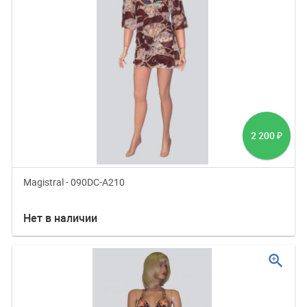
2 200
₽
Magistral - 090DC-A210
Нет в наличии
zoom_in