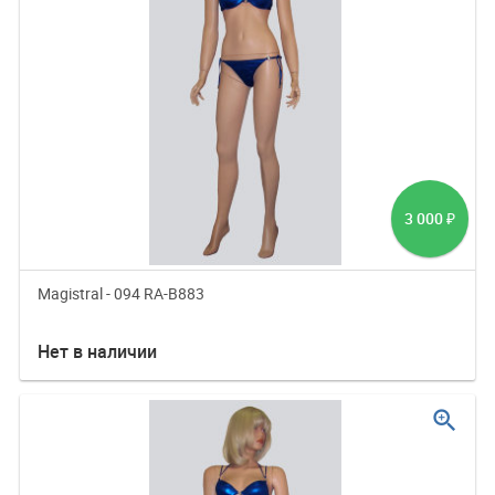
3 000
₽
Magistral - 094 RA-B883
Нет в наличии
zoom_in