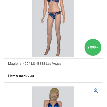
2 800
₽
Magistral - 094 LS - B888 Las Vegas
Нет в наличии
zoom_in