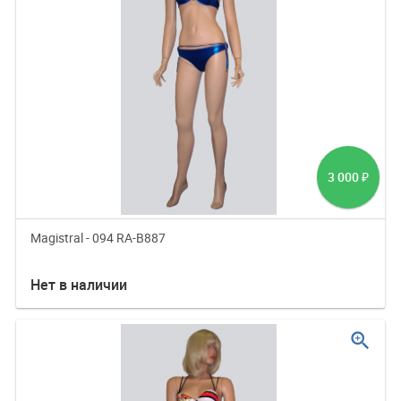
3 000
₽
Magistral - 094 RA-B887
Нет в наличии
zoom_in