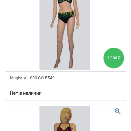
3 500
₽
Magistral - 090 GO-B549
Нет в наличии
zoom_in