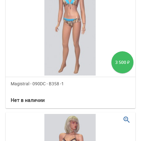
3 500
₽
Magistral - 090DC - B358 -1
Нет в наличии
zoom_in