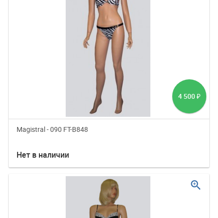
4 500
₽
Magistral - 090 FT-B848
Нет в наличии
zoom_in