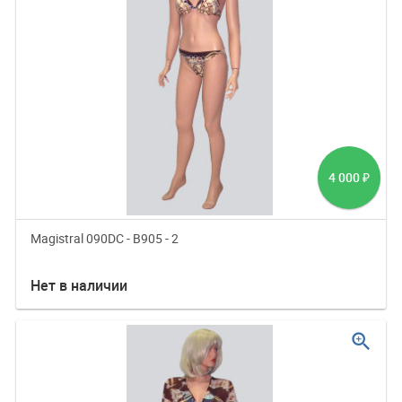
4 000
₽
Magistral 090DC - B905 - 2
Нет в наличии
zoom_in