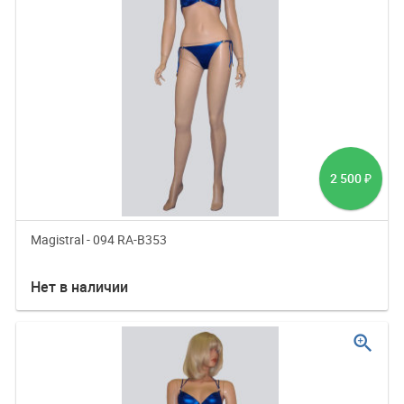
2 500
₽
Magistral - 094 RA-B353
Нет в наличии
zoom_in