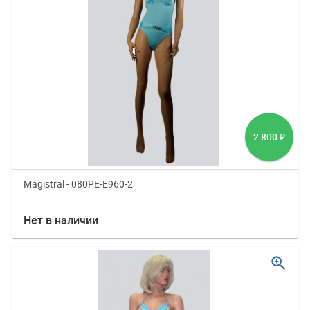
2 800
₽
Magistral - 080PE-E960-2
Нет в наличии
zoom_in