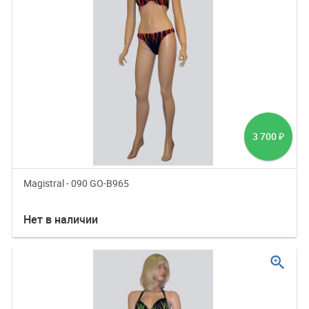
3 700
₽
Magistral - 090 GO-B965
Нет в наличии
zoom_in