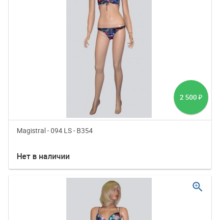
2 500
₽
Magistral - 094 LS - B354
Нет в наличии
zoom_in