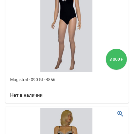
3 000
₽
Magistral - 090 GL-B856
Нет в наличии
zoom_in