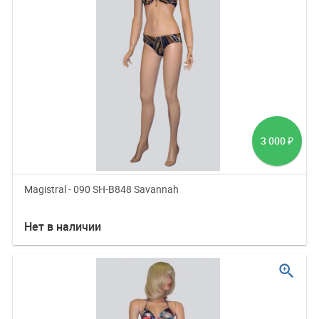
3 000
₽
Magistral - 090 SH-B848 Savannah
Нет в наличии
zoom_in