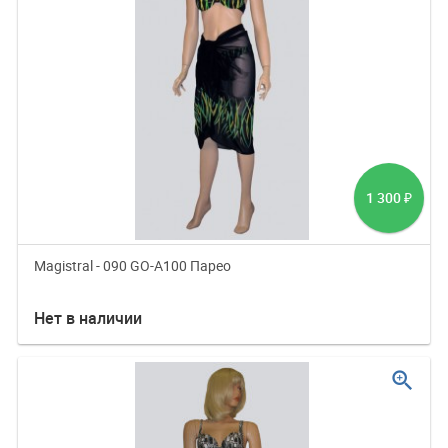
1 300
₽
Magistral - 090 GO-A100 Парео
Нет в наличии
zoom_in