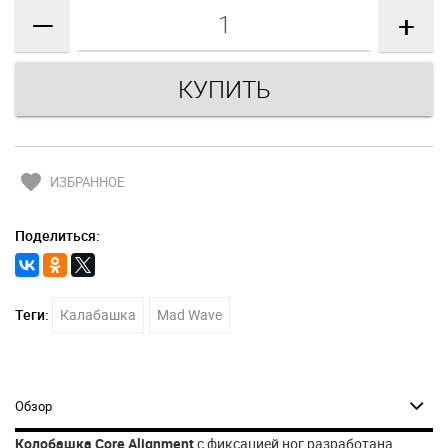
—
+
favorite
ИЗБРАННОЕ
Поделиться:
Теги:
Калабашка
Mad Wave
Обзор
Колобашка Core Alignment
с фиксацией ног разработана