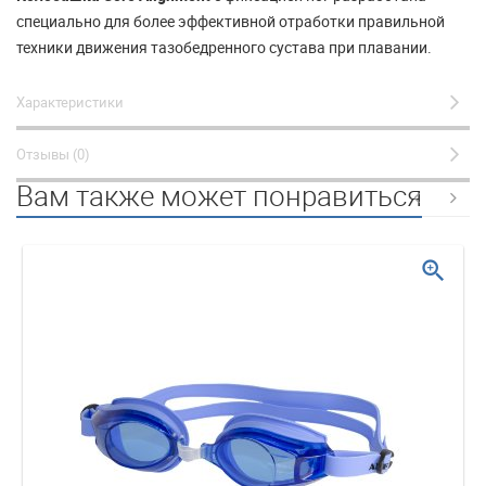
специально для более эффективной отработки правильной
техники движения тазобедренного сустава при плавании.
Характеристики
Отзывы (0)
Вам также может понравиться
zoom_in