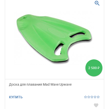
zoom_in
2 500
₽
Доска для плавания Mad Wave Upwave
КУПИТЬ
favorite