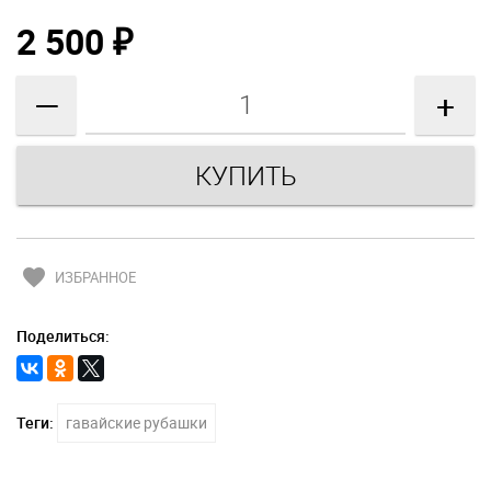
2 500
₽
—
+
favorite
ИЗБРАННОЕ
Поделиться:
Теги:
гавайские рубашки