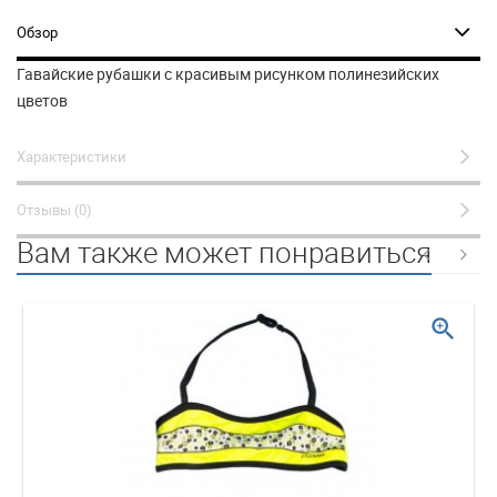
Обзор
Гавайские рубашки с красивым рисунком полинезийских
цветов
Характеристики
Отзывы (0)
Вам также может понравиться
zoom_in