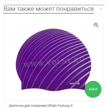
Вам также может понравиться
zoom_in
650
₽
Шапочка для плавания Affalin Fantasy II