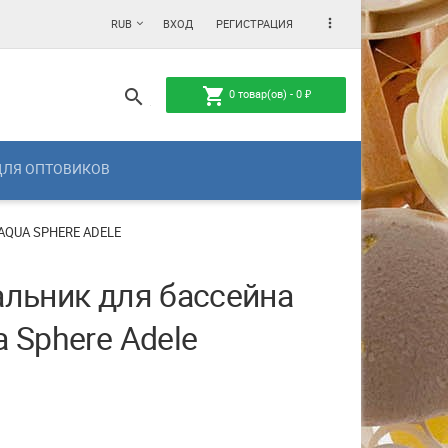
more_vert
RUB
ВХОД
РЕГИСТРАЦИЯ
shopping_cart
search
0
товар(ов) -
0
₽
ДЛЯ ОПТОВИКОВ
AQUA SPHERE ADELE
альник для бассейна
 Sphere Adele