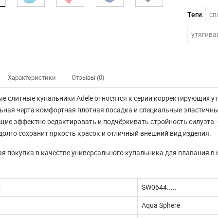
Теги:
сп
утягива
Характеристики
Отзывы (0)
е слитные купальники Adele относятся к серии корректирующих у
ьная черта комфортная плотная посадка и специальные эластичные
ие эффектно редактировать и подчёркивать стройность силуэта
долго сохранит яркость красок и отличный внешний вид изделия.
я покупка в качестве универсального купальника для плавания в б
:
SW0644.....
Aqua Sphere
нно не доступны
Наш интернет магазин