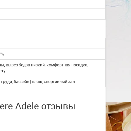
со с...
Изготовление на заказ шапочек для
плавания со своим логотипом или
рисунком. ...
ЧИТАТЬ ДАЛЬШЕ
7%
ы, вырез бедра низкий, комфортная посадка,
ету
а груди, бассейн | пляж, спортивный зал
ere Adele отзывы