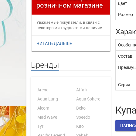
цвет
розничном магазине
плате
Размер:
Уважаемые покупатели, в связи с
Уважаемые
некоторыми трудностями наличие
переофор
Харак
товаров в интернет магаз...
электронн
ЧИТАТЬ ДАЛЬШЕ
ЧИТАТЬ 
Особенно
Состав:
Бренды
Преимущ
Серия :
Arena
Affalin
Aqua Lung
Aqua Sphere
Купа
Alcom
Beko
Mad Wave
Speedo
НАПИС
Tyr
Kito
Pacific Legend
Sahab