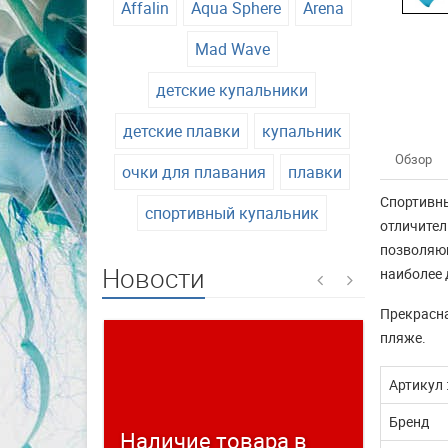
Affalin
Aqua Sphere
Arena
Mad Wave
детские купальники
детские плавки
купальник
Обзор
очки для плавания
плавки
Спортивны
спортивный купальник
отличител
позволяющ
Новости
наиболее 
Прекрасна
пляже.
Артикул 
Бренд
Наличие товара в
Време