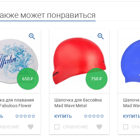
также может понравиться
zoom_in
zoom_in
650
750
₽
₽
а для плавания
Шапочка для бассейна
Шапочка
 Fabulous Flower
Mad Wave Metal
Mad Wav
ТЬ
КУПИТЬ
КУПИТ
favorite
check_box_outline_blank
favorite
check_box_outline_blank
АВНЕНИЕ
СРАВНЕНИЕ
СРА