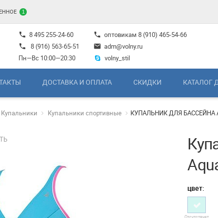
ЕННОЕ
1
8 495 255-24-60
оптовикам
8 (910) 465-54-66
phone
phone
8 (916) 563-65-51
adm@volny.ru
phone
mail
Пн—Вс 10:00—20:30
volny_stil
ТАКТЫ
ДОСТАВКА И ОПЛАТА
СКИДКИ
КАТАЛОГ 
Купальники
Купальники спортивные
КУПАЛЬНИК ДЛЯ БАССЕЙНА 
Куп
ТЬ
Aqua
цвет:
Отсутствует