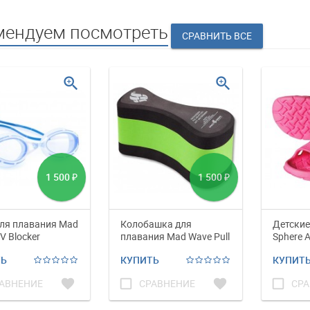
мендуем посмотреть
zoom_in
zoom_in
1 500
1 500
₽
₽
ля плавания Mad
Колобашка для
Детские
V Blocker
плавания Mad Wave Pull
Sphere A
Buoy EXT
ТЬ
КУПИТЬ
КУПИТ
favorite
check_box_outline_blank
favorite
check_box_outline_blank
АВНЕНИЕ
СРАВНЕНИЕ
СРА