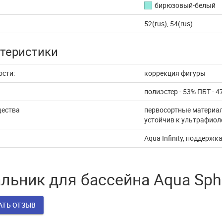
бирюзовый-белый
жи через ЮКассу
работает
52(rus), 54(rus)
 покупатели! В связи с
В эти сложные дни, наш интернет
млением документов,
магазин продолжает работать. Мы с
теристики
ые платежи через п...
удовольствием выпол...
ДАЛЬШЕ
ЧИТАТЬ ДАЛЬШЕ
сти:
коррекция фигуры
полиэстер - 53% ПБТ - 4
ества
первосортные материал
устойчив к ультрафиол
Aqua Infinity, поддержк
льник для бассейна Aqua Sph
АТЬ ОТЗЫВ