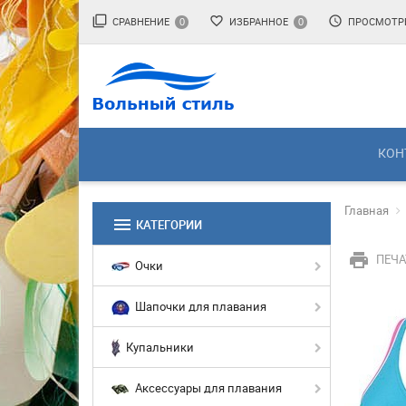
filter_none
favorite_border
access_time
СРАВНЕНИЕ
ИЗБРАННОЕ
ПРОСМОТР
0
0
КОН
Главная
menu
КАТЕГОРИИ
print
ПЕЧА
Очки
Шапочки для плавания
Купальники
Аксессуары для плавания