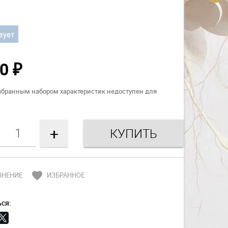
вует
00
₽
ыбранным набором характеристик недоступен для
+
favorite
ВНЕНИЕ
ИЗБРАННОЕ
ся: