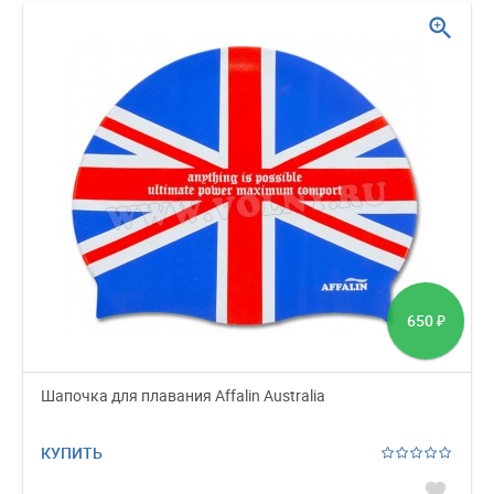
zoom_in
650
₽
Шапочка для плавания Affalin Australia
КУПИТЬ
favorite