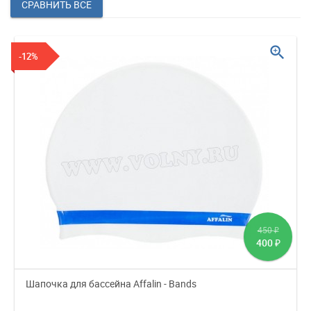
zoom_in
-12%
450
₽
400
₽
Шапочка для бассейна Affalin - Bands