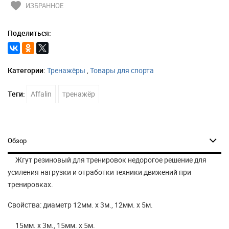
favorite
ИЗБРАННОЕ
Поделиться:
Категории:
Тренажёры
,
Товары для спорта
Теги:
Affalin
тренажёр
Обзор
Жгут резиновый для тренировок недорогое решение для
усиления нагрузки и отработки техники движений при
тренировках.
Свойства: диаметр 12мм. х 3м., 12мм. х 5м.
15мм. х 3м., 15мм. х 5м.