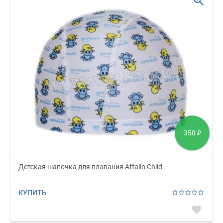
zoom_in
350
₽
Детская шапочка для плавания Affalin Child
КУПИТЬ
favorite