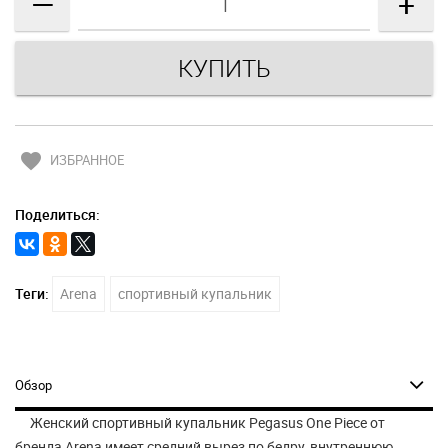
—
+
favorite
ИЗБРАННОЕ
Поделиться:
Теги:
Arena
спортивный купальник
Обзор
Женский спортивный купальник Pegasus One Piece от
бренда Arena имеет средний вырез по бедру, внутреннюю