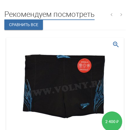
Рекомендуем посмотреть
zoom_in
2 400
₽