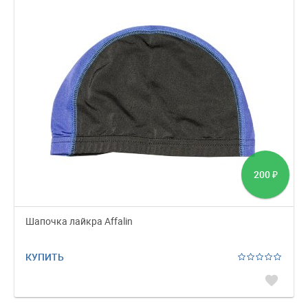
200
₽
Шапочка лайкра Affalin
КУПИТЬ
favorite