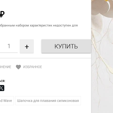
₽
ыбранным набором характеристик недоступен для
+
favorite
ВНЕНИЕ
ИЗБРАННОЕ
ся:
d Wave
Шапочка для плавания силиконовая