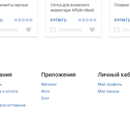
анжеты малые
Cетка для влажного
Плавки A
инвентаря Affalin Mesh
Bag 45х70см.
ТЬ
КУПИТЬ
КУПИТ
favorite
check_box_outline_blank
favorite
check_box_outline_blank
АВНЕНИЕ
СРАВНЕНИЕ
СРА
ания
Приложения
Личный каб
ы
Магазин
Мой профиль
а и оплата
Фото
Мои заказы
Блог
 для оптовиков