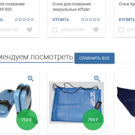
ля плавания
Очки для плавания
Очки Ар
 AF900
зекральные Affalin
AF6300M
ТЬ
КУПИТЬ
КУПИТ
favorite
check_box_outline_blank
favorite
check_box_outline_blank
АВНЕНИЕ
СРАВНЕНИЕ
СРА
мендуем посмотреть
zoom_in
zoom_in
750
700
₽
₽