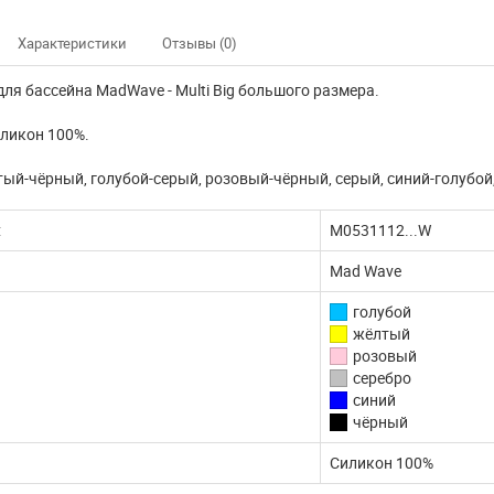
Характеристики
Отзывы (0)
ля бассейна MadWave - Multi Big большого размера.
иликон 100%.
тый-чёрный, голубой-серый, розовый-чёрный, серый, синий-голубой
:
M0531112...W
Mad Wave
голубой
жёлтый
розовый
серебро
синий
чёрный
Силикон 100%
нно не доступны
Наш интернет магазин