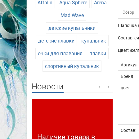
Affalin
Aqua Sphere
Arena
Обзор
Mad Wave
Шапочка д
детские купальники
Состав: с
детские плавки
купальник
Цвет: жёл
очки для плавания
плавки
Артикул 
спортивный купальник
Бренд
Новости
цвет
Состав:
Наличие товара в
Време