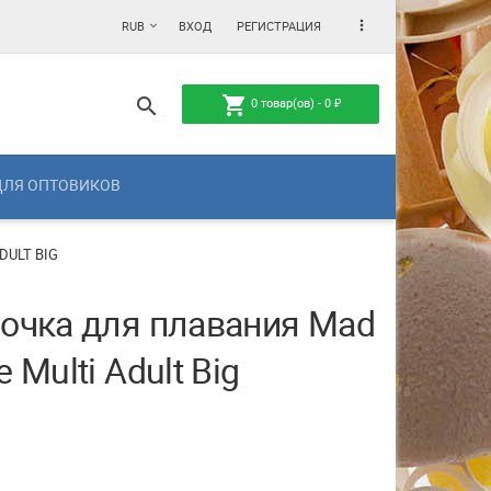
more_vert
RUB
ВХОД
РЕГИСТРАЦИЯ
shopping_cart
search
0
товар(ов) -
0
₽
ДЛЯ ОПТОВИКОВ
DULT BIG
очка для плавания Mad
 Multi Adult Big