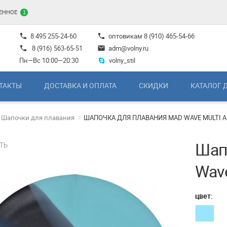
ЕННОЕ
1
8 495 255-24-60
оптовикам
8 (910) 465-54-66
phone
phone
8 (916) 563-65-51
adm@volny.ru
phone
mail
Пн—Вс 10:00—20:30
volny_stil
ТАКТЫ
ДОСТАВКА И ОПЛАТА
СКИДКИ
КАТАЛОГ 
Шапочки для плавания
ШАПОЧКА ДЛЯ ПЛАВАНИЯ MAD WAVE MULTI A
Шап
ТЬ
Wave
цвет: