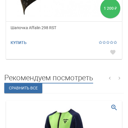
1 200
₽
Шапочка Affalin 298 RST
КУПИТЬ
favorite
Рекомендуем посмотреть
zoom_in