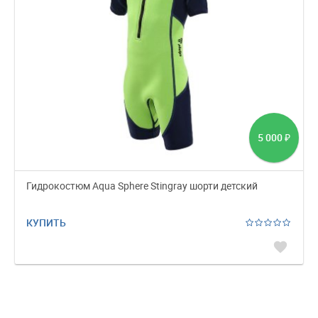
5 000
₽
Гидрокостюм Aqua Sphere Stingray шорти детский
КУПИТЬ
favorite