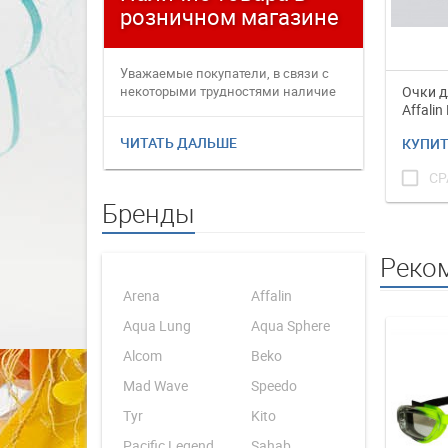
розничном магазине
плате
Уважаемые покупатели, в связи с
Уважаемые
некоторыми трудностями наличие
переофор
Очки д
товаров в интернет магаз...
электронн
Affalin
ЧИТАТЬ ДАЛЬШЕ
ЧИТАТЬ 
КУПИ
check_box_outline_blank
СР
Бренды
Реко
Arena
Affalin
Aqua Lung
Aqua Sphere
Alcom
Beko
Mad Wave
Speedo
Tyr
Kito
Pacific Legend
Sahab