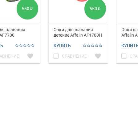
550
550
₽
₽
ля плавания
Очки для плавания
Очки дл
 AF7700
детские Affalin AF1700H
Affalin 
ТЬ
КУПИТЬ
КУПИТ
favorite
check_box_outline_blank
favorite
check_box_outline_blank
АВНЕНИЕ
СРАВНЕНИЕ
СРА