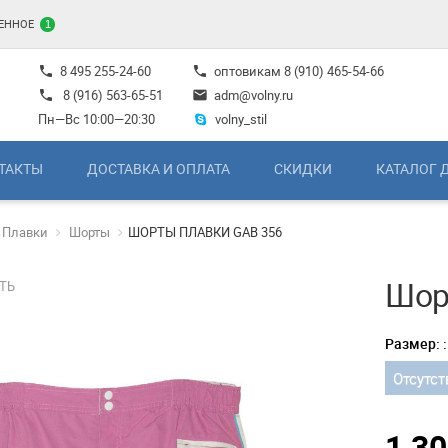
ЕННОЕ
1
8 495 255-24-60
оптовикам
8 (910) 465-54-66
phone
phone
8 (916) 563-65-51
adm@volny.ru
phone
mail
Пн—Вс 10:00—20:30
volny_stil
ТАКТЫ
ДОСТАВКА И ОПЛАТА
СКИДКИ
КАТАЛОГ 
Плавки
Шорты
ШОРТЫ ПЛАВКИ GAB 356
Шор
ТЬ
Размер: :
Отсутст
1 3