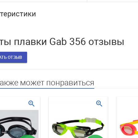
теристики
ты плавки Gab 356 отзывы
АТЬ ОТЗЫВ
также может понравиться
zoom_in
zoom_in
нно не доступны
Наш интернет магазин