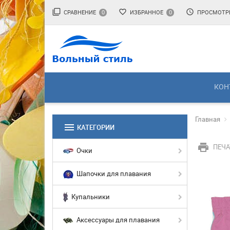
filter_none
favorite_border
access_time
СРАВНЕНИЕ
ИЗБРАННОЕ
ПРОСМОТР
0
0
КОН
Главная
menu
КАТЕГОРИИ
print
ПЕЧА
Очки
Шапочки для плавания
Купальники
Аксессуары для плавания