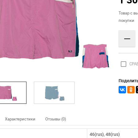
Товар с в
покупки
—
check_box_outline_blank
СРА
Поделить
Характеристики
Отзывы (0)
46(rus), 48(rus)