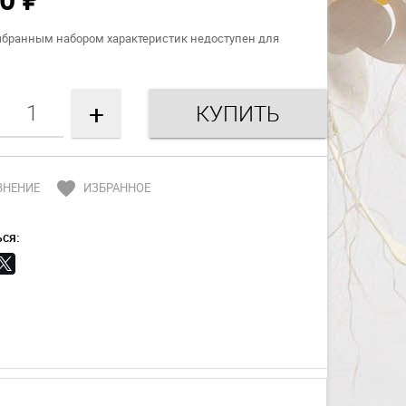
₽
ыбранным набором характеристик недоступен для
+
favorite
ВНЕНИЕ
ИЗБРАННОЕ
ся: