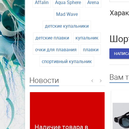
Affalin
Aqua Sphere
Arena
Харак
Mad Wave
детские купальники
Шор
детские плавки
купальник
очки для плавания
плавки
НАПИС
спортивный купальник
Вам 
Новости
Наличие товара в
Време