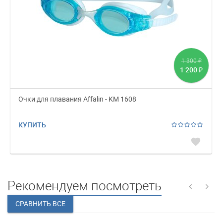
1 300
₽
1 200
₽
Очки для плавания Affalin - KM 1608
КУПИТЬ
favorite
Рекомендуем посмотреть