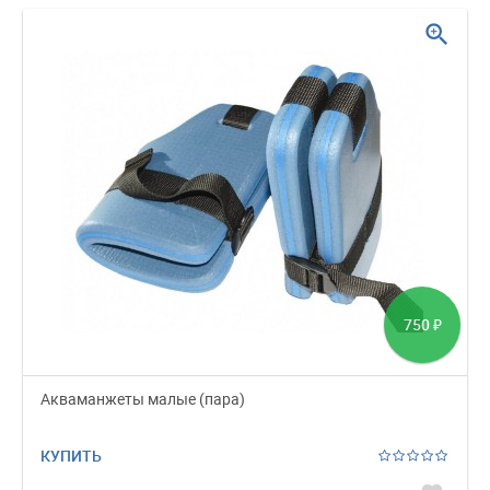
zoom_in
750
₽
Акваманжеты малые (пара)
КУПИТЬ