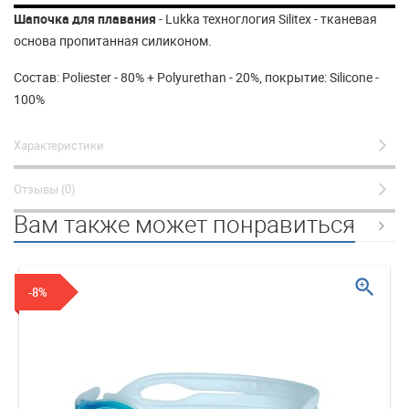
Шапочка для плавания
- Lukka техноглогия Silitex - тканевая
основа пропитанная силиконом.
Состав: Poliester - 80% + Polyurethan - 20%, покрытие: Silicone -
100%
Характеристики
Отзывы (0)
Вам также может понравиться
zoom_in
-8%