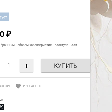
вует
00
₽
ыбранным набором характеристик недоступен для
+
favorite
ВНЕНИЕ
ИЗБРАННОЕ
ся: