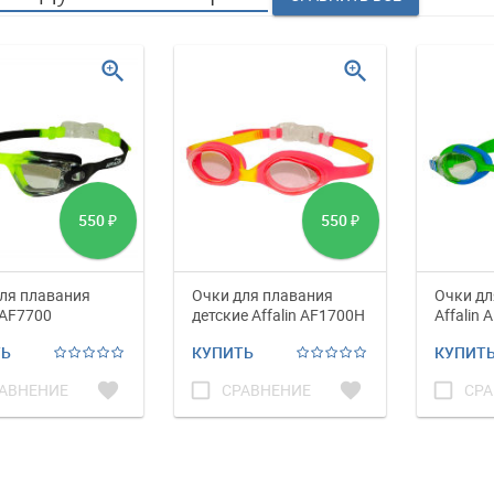
zoom_in
zoom_in
550
550
₽
₽
ля плавания
Очки для плавания
Очки дл
 AF7700
детские Affalin AF1700H
Affalin 
ТЬ
КУПИТЬ
КУПИТ
favorite
check_box_outline_blank
favorite
check_box_outline_blank
АВНЕНИЕ
СРАВНЕНИЕ
СРА