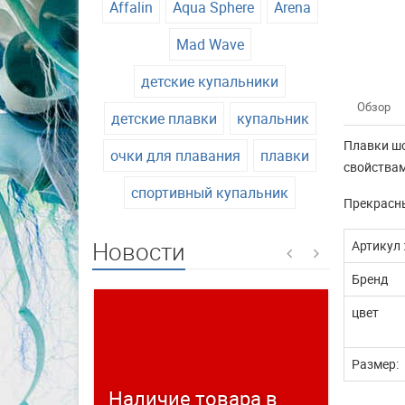
Affalin
Aqua Sphere
Arena
Mad Wave
детские купальники
Обзор
детские плавки
купальник
Плавки шо
очки для плавания
плавки
свойствам
спортивный купальник
Прекрасны
Новости
Артикул 
Бренд
цвет
Размер:
Наличие товара в
Време