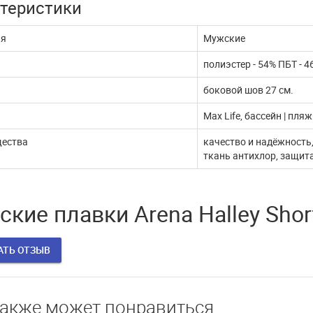
теристики
жи через ЮКассу
работает
ия
Мужские
 покупатели! В связи с
В эти сложные дни, наш интернет
млением документов,
магазин продолжает работать. Мы с
полиэстер - 54% ПБТ - 4
ые платежи через п...
удовольствием выпол...
боковой шов 27 см.
ДАЛЬШЕ
ЧИТАТЬ ДАЛЬШЕ
Max Life, бассейн | пляж
ества
качество и надёжность
ткань антихлор, защит
кие плавки Arena Halley Sho
АТЬ ОТЗЫВ
также может понравиться