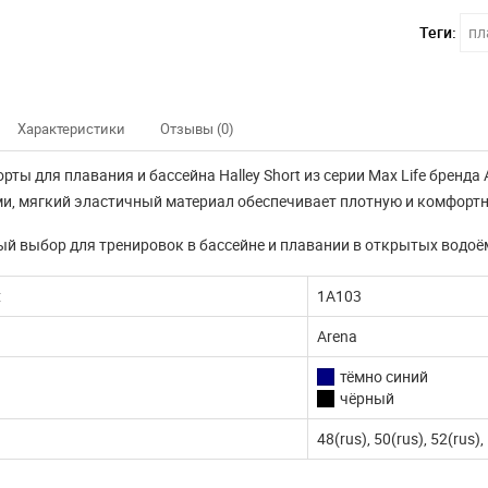
Теги:
пл
Характеристики
Отзывы (0)
рты для плавания и бассейна Halley Short из серии Max Life брен
и, мягкий эластичный материал обеспечивает плотную и комфортн
й выбор для тренировок в бассейне и плавании в открытых водоё
:
1A103
Arena
тёмно синий
чёрный
48(rus), 50(rus), 52(rus),
нно не доступны
Наш интернет магазин