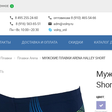
ЕННОЕ
1
8 495 255-24-60
оптовикам
8 (910) 465-54-66
phone
phone
8 (916) 563-65-51
adm@volny.ru
phone
mail
Пн—Вс 10:00—20:30
volny_stil
ТАКТЫ
ДОСТАВКА И ОПЛАТА
СКИДКИ
КАТАЛОГ 
Плавки
Плавки Arena
МУЖСКИЕ ПЛАВКИ ARENA HALLEY SHORT
Мужс
ТЬ
Shor
цвет:
Отсутствует