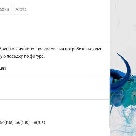
авки
Arena
да Арена отличаются прекрасными потребительскими
ую посадку по фигуре.
мах.
 54(rus), 56(rus), 58(rus)
Изготовление на заказ
шапочек для плавания