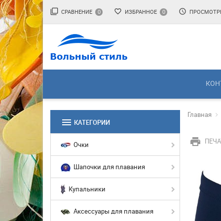
filter_none
favorite_border
access_time
СРАВНЕНИЕ
ИЗБРАННОЕ
ПРОСМОТР
0
0
КОН
Главная
menu
КАТЕГОРИИ
print
ПЕЧА
Очки
Шапочки для плавания
Купальники
Аксессуары для плавания