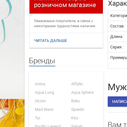
Харак
розничном магазине
плате
Категор
Уважаемые покупатели, в связи с
Уважаемые
некоторыми трудностями наличие
переофор
Состав:
товаров в интернет магаз...
электронн
Длина :
ЧИТАТЬ ДАЛЬШЕ
ЧИТАТЬ 
Серия :
Преимущ
Бренды
Мужс
Arena
Affalin
Aqua Lung
Aqua Sphere
Alcom
Beko
НАПИС
Mad Wave
Speedo
Tyr
Kito
Вам 
Pacific Legend
Sahab