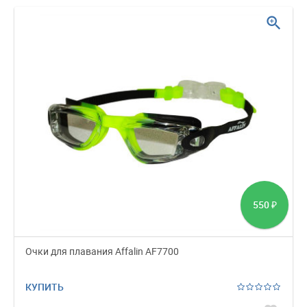
zoom_in
550
₽
Очки для плавания Affalin AF7700
КУПИТЬ