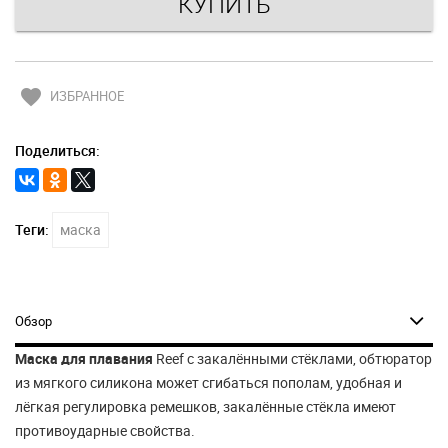
favorite
ИЗБРАННОЕ
Поделиться:
Теги:
маска
Обзор
Маска для плавания
Reef с закалёнными стёклами, обтюратор
из мягкого силикона может сгибаться пополам, удобная и
лёгкая регулировка ремешков, закалённые стёкла имеют
противоударные свойства.