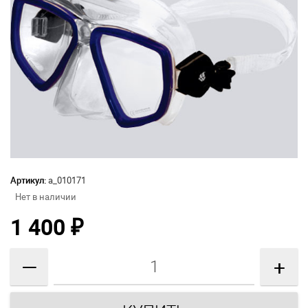
Артикул:
а_010171
Нет в наличии
1 400
₽
—
+