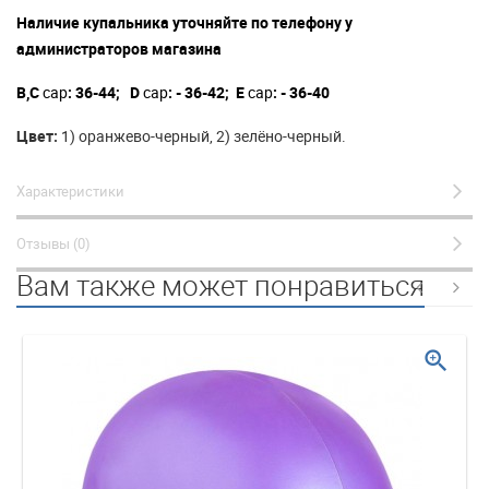
Наличие купальника уточняйте по телефону у
администраторов магазина
B,C
cap
: 36-44; D
cap
: - 36-42; E
cap
: - 36-40
Цвет:
1) оранжево-черный, 2) зелёно-черный.
Характеристики
Отзывы (0)
Вам также может понравиться
zoom_in