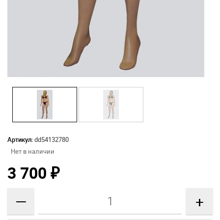
Артикул:
dd54132780
Нет в наличии
3 700
₽
—
+