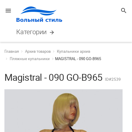
menu
search
Категории
arrow_forward
Главная
Архив товаров
Купальники архив
Пляжные купальники
MAGISTRAL - 090 GO-B965
Magistral - 090 GO-B965
ID#2539