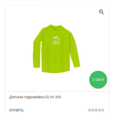
zoom_in
3 500
₽
Детская гидромайка IQ UV 300
КУПИТЬ