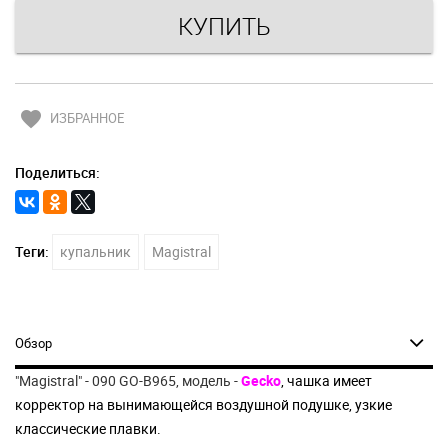
favorite
ИЗБРАННОЕ
Поделиться:
Теги:
купальник
Magistral
Обзор
"Magistral" - 090 GO-B965, модель -
Gecko
, чашка имеет
корректор на вынимающейся воздушной подушке, узкие
классические плавки.