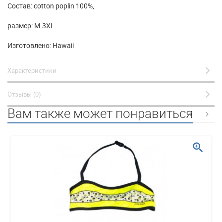
Состав: cotton poplin 100%,
размер: M-3XL
Изготовлено: Hawaii
Характеристики
Отзывы (0)
Вам также может понравиться
zoom_in