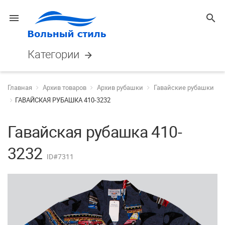
menu
search
Категории
arrow_forward
Главная
Архив товаров
Архив рубашки
Гавайские рубашки
ГАВАЙСКАЯ РУБАШКА 410-3232
Гавайская рубашка 410-
3232
ID#7311