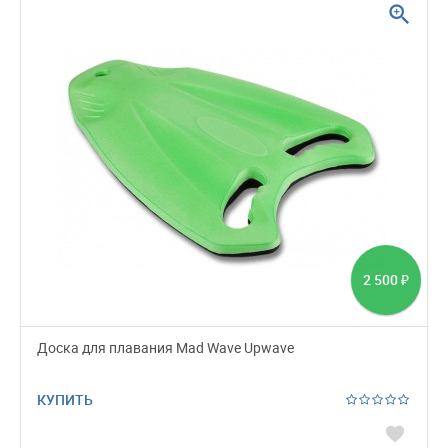
zoom_in
2 500
₽
Доска для плавания Mad Wave Upwave
КУПИТЬ
favorite