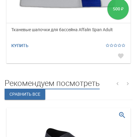
500
₽
Тканевые шапочки для бассейна Affalin Span Adult
КУПИТЬ
favorite
Рекомендуем посмотреть
zoom_in