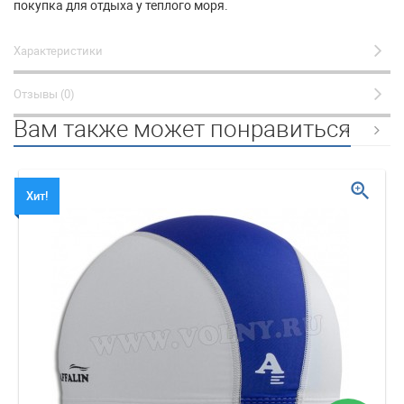
покупка для отдыха у теплого моря.
Характеристики
Отзывы (0)
Вам также может понравиться
zoom_in
Хит!